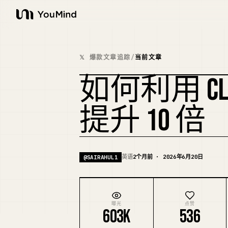
YouMind
𝕏 爆款文章追踪
/
当前文章
如何利用 CL
提升 10 倍
英语
2个月前 · 2026年6月20日
@
SAIRAHUL1
曝光
点赞
603K
536