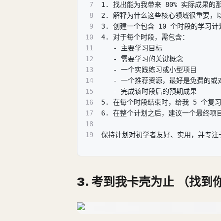
7
1. 找出能为我带来 80% 实际成果的
8
2. 解释为什么这些核心领域很重要，
9
3. 创建一个包含 10 个时段的学习
10
4. 对于每个时段，需包含：
11
   - 主要学习目标
12
   - 需要学习的关键概念
13
   - 一个实践练习或小型项目
14
   - 一个推荐资源，最好是免费的
15
   - 完成该时段后的预期成果
16
5. 在每个时段结束时，给我 5 个
17
6. 在整个计划之后，建议一个最终
18
19
保持计划对初学者友好、实用，并专注
3. 考到我卡壳为止
（找到