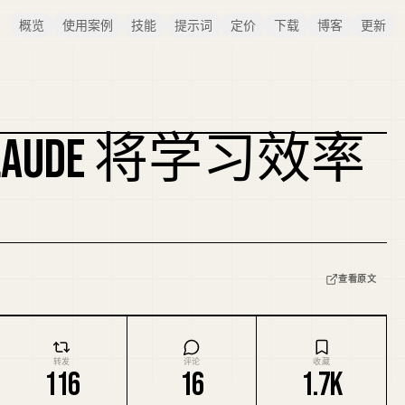
概览
使用案例
技能
提示词
定价
下载
博客
更新
AUDE 将学习效率
复刻封面
查看原文
转发
评论
收藏
116
16
1.7K