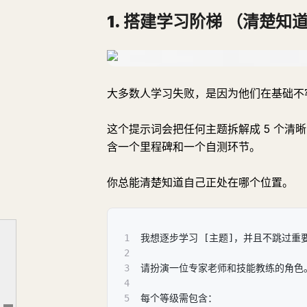
1. 搭建学习阶梯
（清楚知
大多数人学习失败，是因为他们在基础不
这个提示词会把任何主题拆解成 5 个
含一个里程碑和一个自测环节。
你总能清楚知道自己正处在哪个位置。
为什么随机提问没有效果
1
我想逐步学习 [主题]，并且不跳过重
1. 搭建学习阶梯 （清楚知道自己在哪，下一步走向何方）
2
3
请扮演一位专家老师和技能教练的角色。
2. 20 小时学会任何东西 （任何技能的 80/20 法则，结构化分解为 10 个学习时段）
4
3. 考到我卡壳为止 （找到你知识盲区的精确边缘）
5
每个等级需包含：