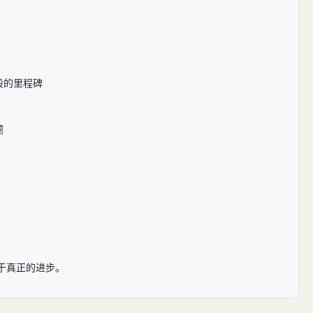
段的里程碑
题
于真正的进步。