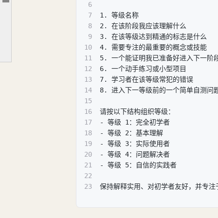
文章大纲
6
4. 创建一页速查表 （你的大脑对结构的记忆强于对段落的记忆）
7
1. 等级名称
5. 在噪声中寻找信号 （停止收集资源。开始使用正确的 5 个）
8
2. 在该阶段我应该理解什么
9
3. 在该等级达到精通的标志是什么
6. 使用费曼学习法 （如果你不能简单地解释它，你就还没真正理解它）
10
4. 需要专注的最重要的概念或技能
如何将它们串联起来
11
5. 一个能证明我已准备好进入下一阶
12
6. 一个动手练习或小型项目
为什么这真的有效
13
7. 学习者在该等级常犯的错误
14
8. 进入下一等级前的一个简单自测问
15
16
请按以下结构组织等级：
17
- 等级 1：完全初学者
18
- 等级 2：基本理解
19
- 等级 3：实际使用者
20
- 等级 4：问题解决者
21
- 等级 5：自信的实践者
22
23
保持解释实用、对初学者友好，并专注