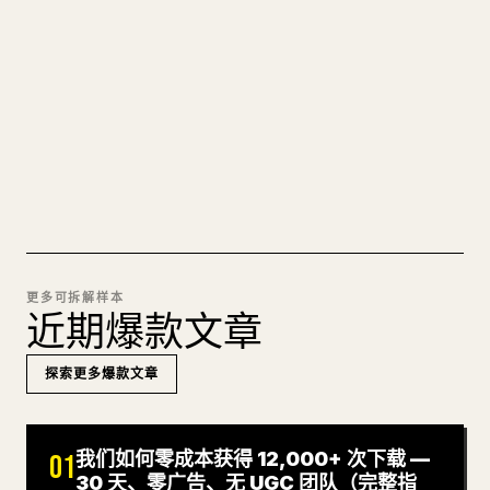
图片上传、表格、代码块，往 𝕏 上手动重排太痛
苦。YouMind 把整篇 Markdown 一键转成干净、可
直接发布的 𝕏 文章草稿。
试试 MARKDOWN 转 𝕏
更多可拆解样本
近期爆款文章
探索更多爆款文章
我们如何零成本获得 12,000+ 次下载 —
01
30 天、零广告、无 UGC 团队（完整指