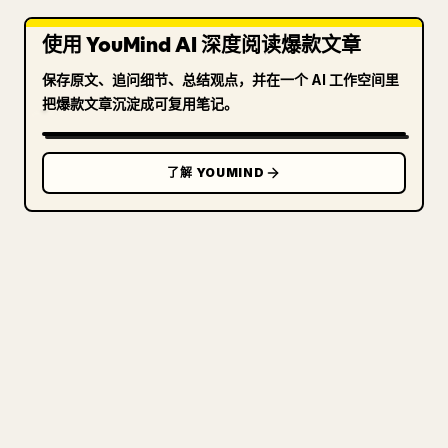
使用 YouMind AI 深度阅读爆款文章
保存原文、追问细节、总结观点，并在一个 AI 工作空间里
把爆款文章沉淀成可复用笔记。
了解 YOUMIND
写给创作者
把你的 MARKDOWN 变成干净
的 𝕏 文章