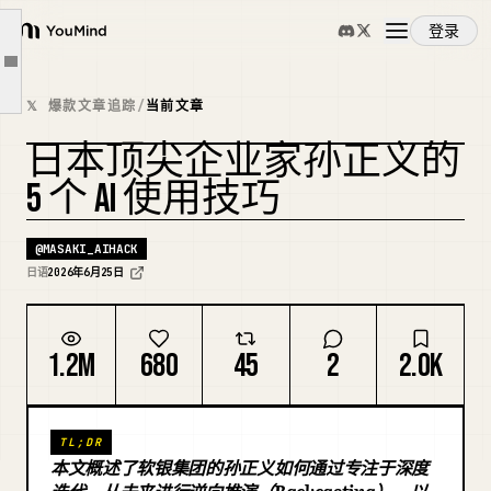
方法③：从未来倒推你的问题
登录
YouMind
方法④：追问数字
文章大纲
概览
方法⑤：把它当成比自己更聪明的人
𝕏 爆款文章追踪
/
当前文章
一切都始于“每天触碰它”
日本顶尖企业家孙正义的
使用案例
总结
5 个 AI 使用技巧
最后，还有一件事。
技能
参考文献
@
MASAKI_AIHACK
日语
2026年6月25日
提示词
1.2M
680
45
2
2.0K
定价
TL;DR
下载
本文概述了软银集团的孙正义如何通过专注于深度