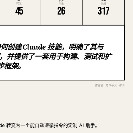
转发
评论
收藏
45
26
317
创建 Claude 技能，明确了其与
P 的区别，并提供了一套用于构建、测试和扩
分步框架。
正在看 简体中文 译文
aude 转变为一个能自动遵循指令的定制 AI 助手。