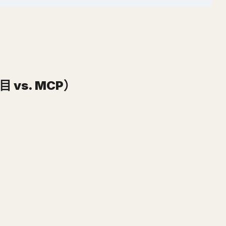
目 vs. MCP）