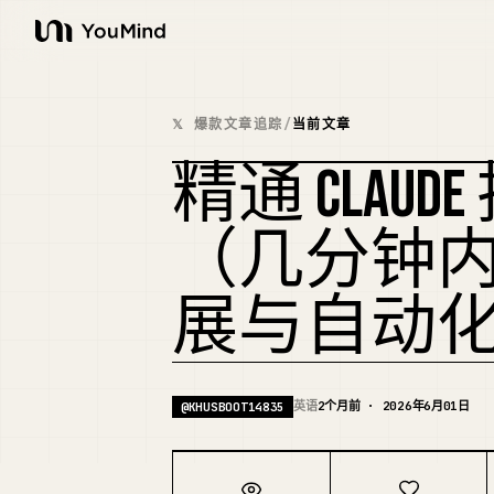
YouMind
𝕏 爆款文章追踪
/
当前文章
精通 CLAU
（几分钟
展与自动
英语
2个月前 · 2026年6月01日
@
KHUSBOOT14835