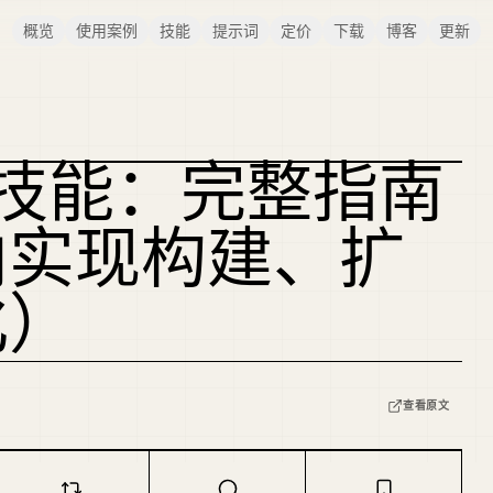
概览
使用案例
技能
提示词
定价
下载
博客
更新
DE 技能：完整指南
内实现构建、扩
化）
查看原文