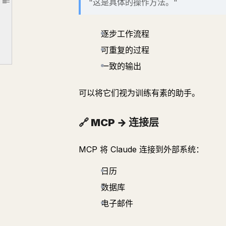
"这是具体的操作方法。"
文章大纲
🔄 多技能系统
⚠️ 问题
逐步工作流程
🧠 选择机制
可重复的过程
✅ 避免冲突的规则
一致的输出
🧪 测试与迭代
可以将它们视为训练有素的助手。
⚠️ 常见错误
🧠 五种故障模式
🔗 MCP → 连接层
🧪 正确的测试系统
🔁 迭代循环
MCP 将 Claude 连接到外部系统：
🚀 生产部署
日历
⚠️ 问题：没有记忆
数据库
🔁 解决方案：状态管理
电子邮件
⚙️ 系统设计