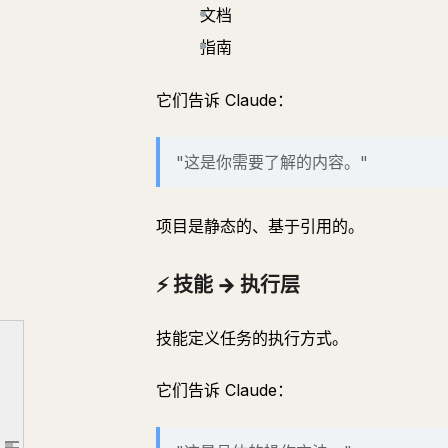
文档
📍 技能在哪里运行
指南
🖥 Claude Code
💻 Claude Desktop
它们告诉 Claude：
⚙️ 构建你的第一个技能
🧭 第一步：定义任务
"这是你需要了解的内容。"
⚡ 第二步：YAML 触发条件
🛠 第三步：编写指令
项目是静态的、基于引用的。
📂 第四步：参考资料
⚡ 技能 → 执行层
🚀 第五步：部署
🧠 进阶：架构
技能定义任务的执行方式。
⚙️ 当指令不够用时
🧩 添加 scripts/ 层
它们告诉 Claude：
📌 何时使用什么
🧠 脚本最佳实践