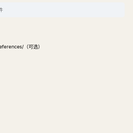
件
─ references/（可选）