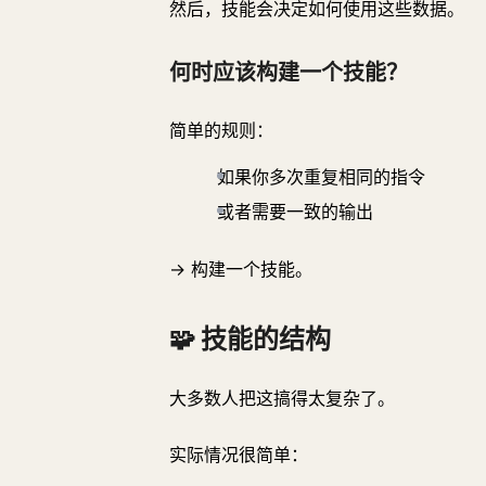
🏥 把它想象成交接
然后，技能会决定如何使用这些数据。
🏗️ 构建长期系统
何时应该构建一个技能？
🔄 从技能到系统
📌 示例工作流程
简单的规则：
⚡ 真正的优势
如果你多次重复相同的指令
❌ 没有技能时
或者需要一致的输出
✅ 有技能时
🧠 最终视角
→ 构建一个技能。
🎯 你下一步应该做什么
🧩 技能的结构
大多数人把这搞得太复杂了。
实际情况很简单：