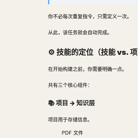
你不必每次重复指令，只需定义一次。
从此，该任务就会自动完成。
⚙️ 技能的定位（技能 vs. 项
🧠 什么是 Claude 技能？
在开始构建之前，你需要明确一点。
⚙️ 技能的定位（技能 vs. 项目 vs. MCP）
📚 项目 → 知识层
共有三个核心组件：
⚡ 技能 → 执行层
📚 项目 → 知识层
🔗 MCP → 连接层
何时应该构建一个技能？
项目用于存储信息。
🧩 技能的结构
PDF 文件
📁 基本设置