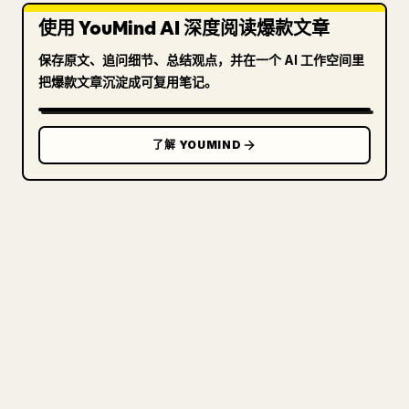
使用 YouMind AI 深度阅读爆款文章
保存原文、追问细节、总结观点，并在一个 AI 工作空间里
把爆款文章沉淀成可复用笔记。
了解 YOUMIND
写给创作者
把你的 MARKDOWN 变成干净
的 𝕏 文章