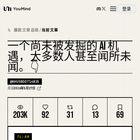
登录
YouMind
概览
𝕏 爆款文章追踪
/
当前文章
一个尚未被发掘的 AI 机
使用案例
复刻封面
遇，大多数人甚至闻所未
闻。👇
技能
@
KHUSBOOT14835
提示词
英语
2026年5月27日
定价
203K
92
31
13
69
下载
TL;DR