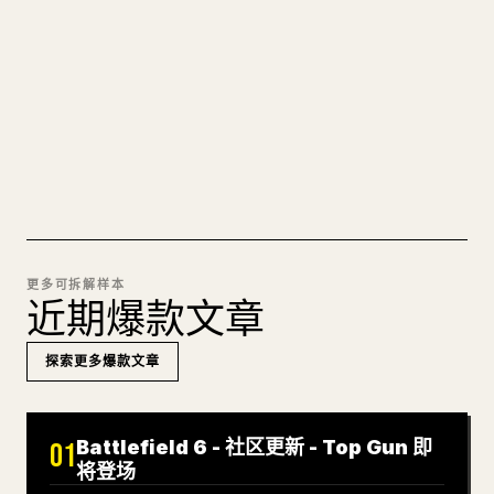
图片上传、表格、代码块，往 𝕏 上手动重排太痛
苦。YouMind 把整篇 Markdown 一键转成干净、可
直接发布的 𝕏 文章草稿。
试试 MARKDOWN 转 𝕏
更多可拆解样本
近期爆款文章
探索更多爆款文章
Battlefield 6 - 社区更新 - Top Gun 即
01
将登场