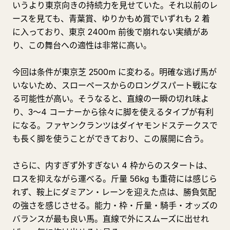
いうより東京向きの持続力を見せていた。それ以前のレ
ースを見ても、青葉賞、ゆりかもめ賞でいずれも 2 着
に入っており、東京 2400m 前後で崩れない実績があ
り、この舞台への適性は非常に高い。
今回は条件が東京芝 2500m に変わる。明確な逃げ馬が
いないため、スローペースからのロングスパート戦にな
る可能性が高い。そうなると、直線の一瞬の切れ味よ
り、3～4 コーナーから徐々に脚を使えるタイプが有利
になる。ファヤンクランツはダイヤモンドステークスで
も長く脚を使うことができており、この展開に合う。
さらに、内すぎず外すぎない 4 枠からのスタートは、
ロスを抑えながら運べる。斤量 56kg も重荷には感じら
れず、鞍上にダミアン・レーンを迎えた点は、勝負気配
の強さを感じさせる。能力・枠・斤量・騎手・オッズの
バランスが最も良い馬。直線で外にスムーズに出せれ