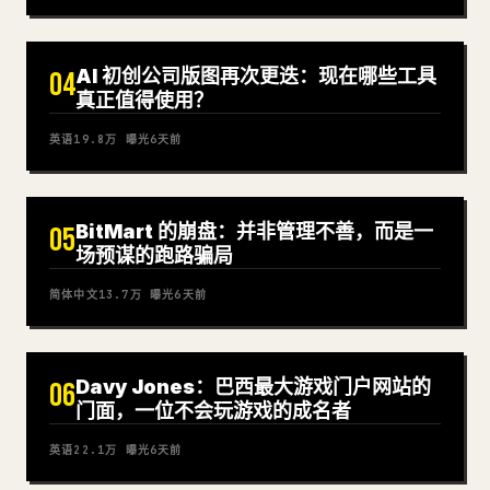
AI 初创公司版图再次更迭：现在哪些工具
04
真正值得使用？
英语
19.8万
曝光
6天前
BitMart 的崩盘：并非管理不善，而是一
05
场预谋的跑路骗局
简体中文
13.7万
曝光
6天前
Davy Jones：巴西最大游戏门户网站的
06
门面，一位不会玩游戏的成名者
英语
22.1万
曝光
6天前