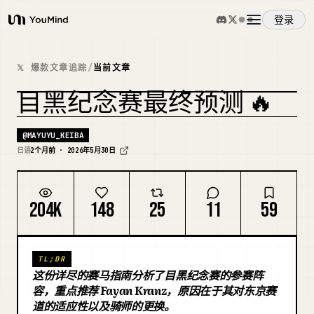
登录
YouMind
概览
𝕏 爆款文章追踪
/
当前文章
目黑纪念赛最终预测 🔥
使用案例
复刻封面
@
MAYUYU_KEIBA
技能
日语
2个月前 · 2026年5月30日
提示词
204K
148
25
11
59
定价
TL;DR
这份详尽的赛马指南分析了目黑纪念赛的参赛阵
下载
容，重点推荐 Fayan Kranz，原因在于其对东京赛
道的适应性以及骑师的更换。