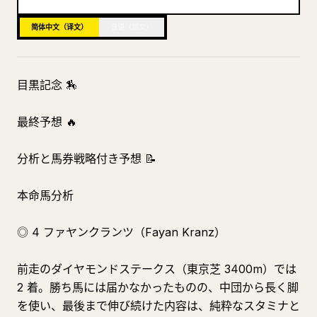
博客
简体中文（译文）
日语（原文）
更新
目黒記念 🏇
最終予想 🔥
分析と馬券戦略付き予想 📝
本命馬分析
◎ 4 ファヤンクランツ（Fayan Kranz）
前走のダイヤモンドステークス（東京芝 3400m）では
2 着。勝ち馬には届かなかったものの、中団から長く脚
を使い、最後まで伸び続けた内容は、純粋なスタミナと