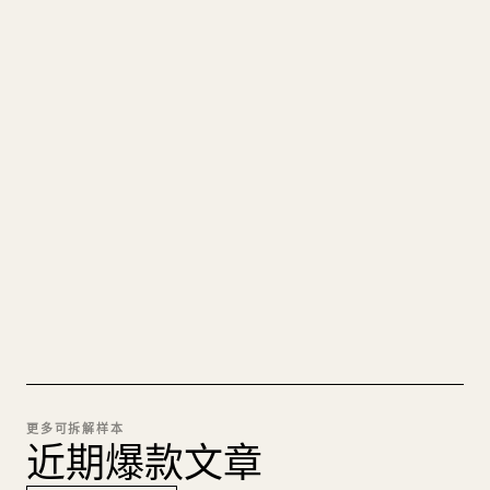
写给创作者
把你的 MARKDOWN 变成干净
的 𝕏 文章
图片上传、表格、代码块，往 𝕏 上手动重排太痛
苦。YouMind 把整篇 Markdown 一键转成干净、可
直接发布的 𝕏 文章草稿。
试试 MARKDOWN 转 𝕏
更多可拆解样本
近期爆款文章