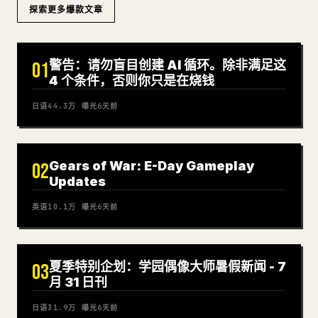
探索更多爆款文章
警告：请勿盲目创建 AI 循环。除非满足这
01
4 个条件，否则你只是在烧钱
日语
44.3万
曝光
6天前
Gears of War: E-Day Gameplay
02
Updates
英语
10.1万
曝光
6天前
夏季特别企划：学园偶像大师暑假新闻 - 7
03
月 31 日刊
日语
31.9万
曝光
6天前