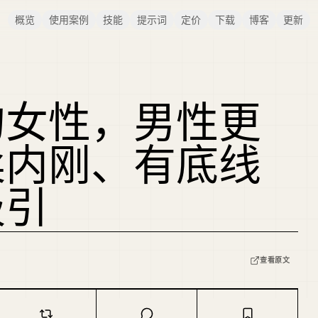
概览
使用案例
技能
提示词
定价
下载
博客
更新
的女性，男性更
柔内刚、有底线
吸引
查看原文