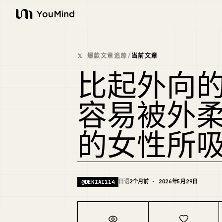
YouMind
𝕏 爆款文章追踪
/
当前文章
比起外向
容易被外
的女性所
日语
2个月前 · 2026年5月29日
@
DEKIAI114