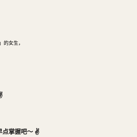
」的女生，
️
点掌握吧～ ✌️