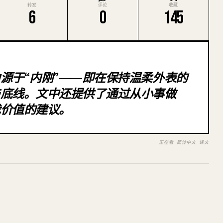
转发
评论
收藏
6
0
145
源于“内刚”——即在保持温柔外表的
与底线。文中还提供了通过从小事做
我价值的建议。
正在看 简体中文 译文