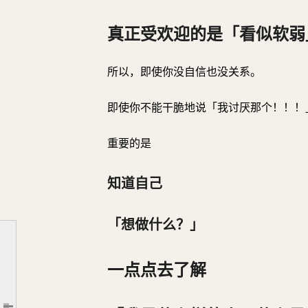
真正受欢迎的是「看似软弱
所以，即使你没自信也没关系。
永远把男朋友放在第一位。
即使你不能干脆地说「我讨厌那个！！！
但男人却不敢对她不好。
她们有「自己的规则」。
重要的是
嘴上说着
知道自己
「随便呀～」
但绝对不会去自己不喜欢的店。 LOL
「想做什么？」
她们的原则是：「如果变成单方面付出，我就不要了。」
真正受欢迎的是「看似软弱」但「有内核」的女人。
一点点去了解
知道自己
「想做什么？」