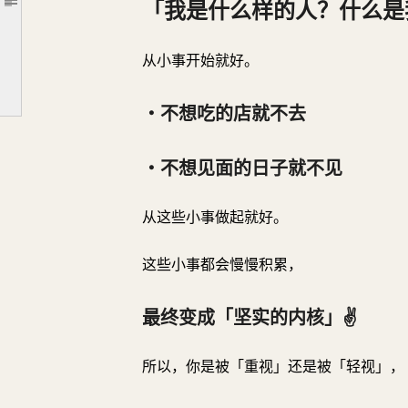
「我是什么样的人？什么是
文章大纲
一点点去了解
「我是什么样的人？什么是我无法容忍的？」
从小事开始就好。
・不想吃的店就不去
・不想见面的日子就不见
・不想吃的店就不去
最终变成「坚实的内核」✌️
就取决于你有没有
・不想见面的日子就不见
这个「看不见的内核」。
从这些小事做起就好。
从下面的文章学习
「如何建立看不见的内核」吧～ ✌️
这些小事都会慢慢积累，
「看不见的自信」
在人生的很多方面都会帮到你，早点掌握吧～ ✌️
最终变成「坚实的内核」✌️
所以，你是被「重视」还是被「轻视」，