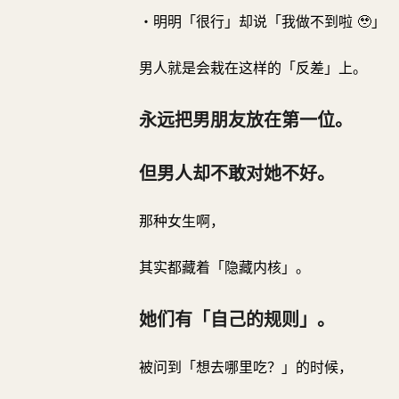
・明明「很行」却说「我做不到啦 🥹」
男人就是会栽在这样的「反差」上。
永远把男朋友放在第一位。
但男人却不敢对她不好。
那种女生啊，
其实都藏着「隐藏内核」。
她们有「自己的规则」。
被问到「想去哪里吃？」的时候，