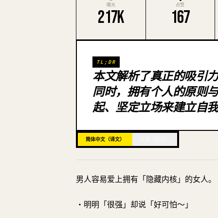
曝光
点赞
217K
167
TL;DR
本文解析了真正的吸引力
同时，拥有个人的原则
起、坚定立场来建立自
简体中文（译文）
日语（原文）
男人容易爱上拥有「隐藏内核」的女人。
・明明「很强」却说「好可怕～」