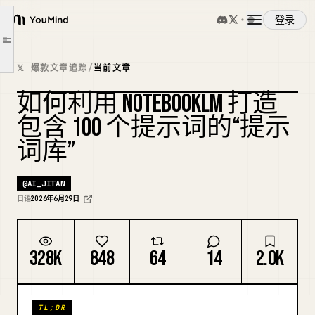
第二章：在 NotebookLM 中将 100 个提示词变成一个“词库”
登录
YouMind
将所有内容整合到一个笔记中
文章大纲
注册格式：始终使用“三件套”
概览
𝕏 爆款文章追踪
/
当前文章
收集提示词的三种方法
第三章：连接 Gemini 以“推荐最佳提示词”
如何利用 NOTEBOOKLM 打造
使用案例
复刻封面
第四章：[高级] 提示词管家
包含 100 个提示词的“提示
结论：不再为提示词烦恼
词库”
技能
@
AI_JITAN
提示词
日语
2026年6月29日
定价
328K
848
64
14
2.0K
下载
TL;DR