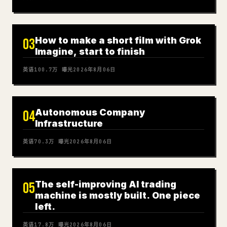
How to make a short film with Grok
03
Imagine, start to finish
英语
100.7万
曝光
2026年8月06日
Autonomous Company
04
Infrastructure
英语
70.3万
曝光
2026年8月06日
The self-improving AI trading
05
machine is mostly built. One piece
left.
英语
17.8万
曝光
2026年8月06日