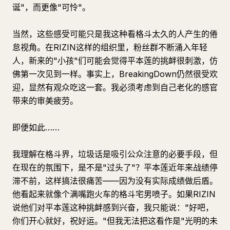
诞"，而更像"可怜"。
当然，这些感受可能只是我这种看格斗太久的人产生的倦
怠视角。在RIZIN这样的组织里，粉丝群不断涌入年轻
人，新来的"小孩"们可能会觉得平本莲的挑衅很刺激，仿
佛第一次见到一样。事实上，BreakingDown仍然很受欢
迎，显然有观众吃这一套。我必须考虑到自己老化的感官
带来的审美疲劳。
即便如此……
我理解在格斗界，垃圾话是吸引公众注意的必要手段，但
在现在的氛围下，是不是"过头了"？平本莲近年来战绩停
滞不前，这样搞法很痛苦——因为没有实际成绩做后盾。
他看起来就像个满嘴跑火车的格斗宅男喷子。如果RIZIN
说他们对平本莲这种挑衅感到兴奋，我只能说："好吧，
你们开心就好，祝好运。"但我无法把这看作是"光明的未