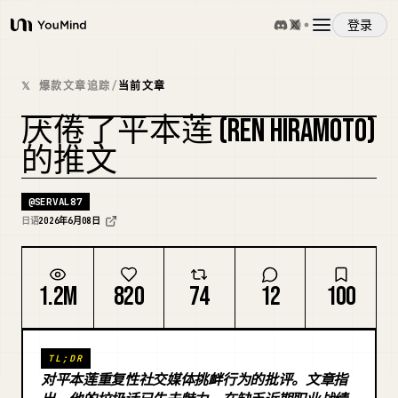
登录
YouMind
概览
𝕏 爆款文章追踪
/
当前文章
厌倦了平本莲 (REN HIRAMOTO)
使用案例
的推文
技能
@
SERVAL87
日语
2026年6月08日
提示词
1.2M
820
74
12
100
定价
TL;DR
下载
对平本莲重复性社交媒体挑衅行为的批评。文章指