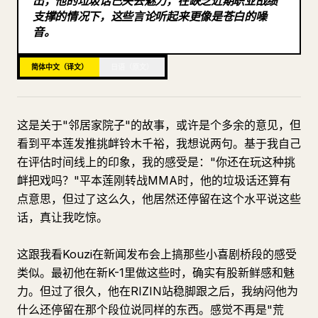
出，他的垃圾话已失去魅力，在缺乏近期职业战绩
支撑的情况下，这些言论听起来更像是苍白的噪
博客
音。
更新
简体中文（译文）
日语（原文）
这是关于"邻居家院子"的故事，或许是个多余的意见，但
看到平本莲发推挑衅铃木千裕，我想说两句。基于我自己
在评估时间线上的印象，我的感受是："你还在玩这种挑
衅把戏吗？"平本莲刚转战MMA时，他的垃圾话还算有
点意思，但过了这么久，他居然还停留在这个水平说这些
话，真让我吃惊。
这跟我看Kouzi在新闻发布会上搞那些小喜剧桥段的感受
类似。最初他在新K-1里做这些时，确实有股新鲜感和魅
力。但过了很久，他在RIZIN站稳脚跟之后，我纳闷他为
什么还停留在那个段位说同样的东西。感觉不再是"荒