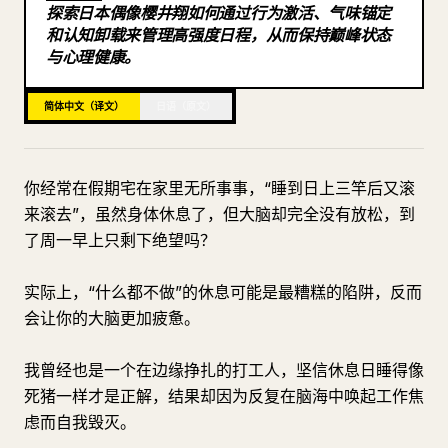
探索日本偶像樱井翔如何通过行为激活、气味锚定
博客
和认知卸载来管理高强度日程，从而保持巅峰状态
与心理健康。
更新
简体中文（译文）
日语（原文）
你经常在假期宅在家里无所事事，“睡到日上三竿后又滚
来滚去”，虽然身体休息了，但大脑却完全没有放松，到
了周一早上只剩下绝望吗？
实际上，“什么都不做”的休息可能是最糟糕的陷阱，反而
会让你的大脑更加疲惫。
我曾经也是一个在边缘挣扎的打工人，坚信休息日睡得像
死猪一样才是正解，结果却因为反复在脑海中唤起工作焦
虑而自我毁灭。