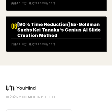
英语
10.2万
曝光
2026年8月06日
[90% Time Reduction] Ex-Goldman
06
Sachs Kei Tanaka's Genius AI Slide
Creation Method
日语
52.8万
曝光
2026年8月06日
©
2026
MIND MOTOR PTE. LTD.