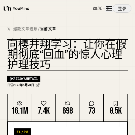
登录
YouMind
概览
𝕏 爆款文章追踪
/
当前文章
向樱井翔学习：让你在假
使用案例
期彻底“回血”的惊人心理
护理技巧
技能
@
KAIGOYAMETAI1
提示词
日语
2026年5月28日
定价
16.1M
7.4K
698
73
8.5K
下载
TL;DR