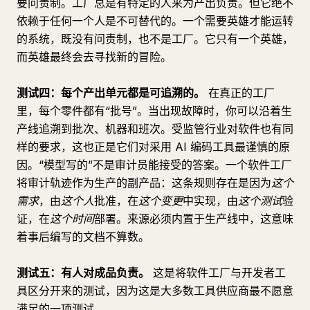
要问责制。工厂总是有特定的人来为产出负责。但它绝不
依赖于任何一个人是不可替代的。一个需要英雄才能运转
的系统，既没有问责制，也不是工厂。它只有一个英雄，
而英雄最终会去寻找新的冒险。
测试四：每个产出单元都是可追溯的。
在真正的工厂
里，每个零件都有“批号”。当出现故障时，你可以沿着生
产线追溯到批次、机器和班次。受监管行业对软件也有同
样的要求，这也正是它们对采用 AI 编码工具最谨慎的原
因。“模型写的”不是审计员能接受的答案。一个软件工厂
将审计轨迹作为生产的副产品：这条规则存在是因为
这个
需求
，由
这个人
批准，在
这个变更
中实现，由
这个测试
验
证，在
这个时间
部署。来源必须内置于生产线中，这意味
着事后编写的文档不算数。
测试五：有人对成品负责。
这是将软件工厂与开发者工
具区分开来的测试，因为这是大多数工具供应商最不愿意
满足的一项测试。