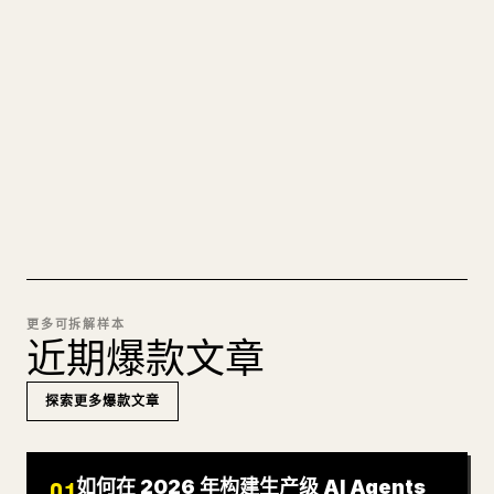
的 𝕏 文章
图片上传、表格、代码块，往 𝕏 上手动重排太痛
苦。YouMind 把整篇 Markdown 一键转成干净、可
直接发布的 𝕏 文章草稿。
试试 MARKDOWN 转 𝕏
更多可拆解样本
近期爆款文章
探索更多爆款文章
如何在 2026 年构建生产级 AI Agents