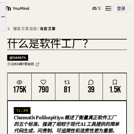
这个词的历史比大多数人想象的要悠久
登录
YouMind
五项测试
文章大纲
概览
什么不是工厂
𝕏 爆款文章追踪
/
当前文章
为什么现在定义如此重要
什么是软件工厂？
使用案例
复刻封面
@
CHAMATH
技能
英语
2026年7月10日
提示词
175K
790
81
39
1.5K
定价
TL;DR
Chamath Palihapitiya 概述了衡量真正软件工厂
下载
的五个标准，强调了相较于现代 AI 工具提供的简单
代码生成，问责制、可追溯性和连贯性更为重要。