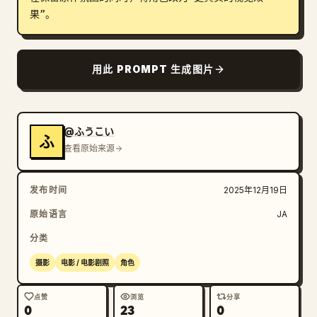
果”。
博客
更新
用此 PROMPT 生成图片
@ふうこい
ふ
查看原始来源
发布时间
2025年12月19日
原始语言
JA
分类
摄影
电影 / 电影剧照
角色
点赞
浏览
分享
0
23
0