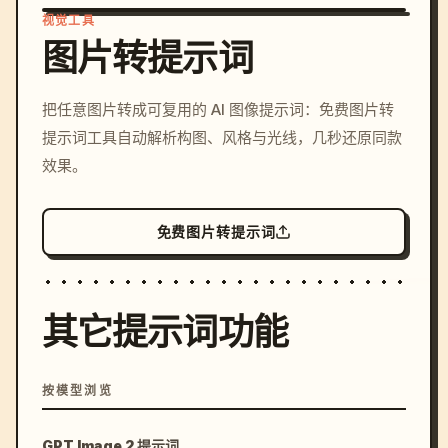
视觉工具
图片转提示词
/imagine prompt: cinemati
把任意图片转成可复用的 AI 图像提示词：免费图片转
c, cyberpunk sunset, neon
提示词工具自动解析构图、风格与光线，几秒还原同款
colors, 8k --v 6.0
效果。
免费图片转提示词
其它提示词功能
按模型浏览
GPT Image 2 提示词