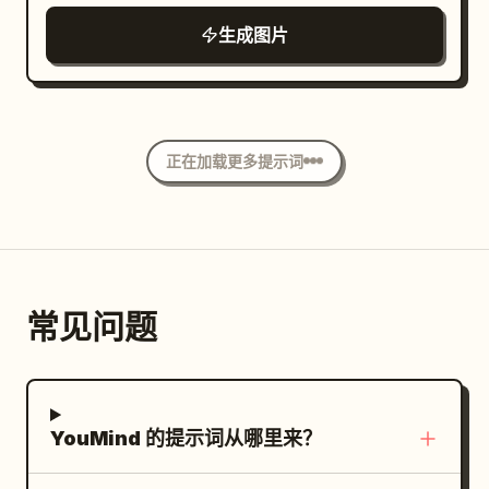
工的普通工作站，以及一个仅在最后一格可见
有天然斑点，伞盖硕大圆润，顶部覆盖着褪色
阴影区域带有细腻的 ISO 400 胶片颗粒感。纵
生成图片
的挂钟。强调可爱仓鼠与冷酷、过度劳累的职
的蓝色牛仔布料，边缘有磨损的接缝，底部为
横比 2:3。无水印，无文字叠加，非卡通，非
场戏剧之间的对比。
棕褐色。左侧人物身穿深棕色廓形夹克、深棕
插画，非动漫。
色衬衫、宽松深色长裤和白色低帮运动鞋；他
双腿分开悬在蘑菇边缘，双手插兜，神情冷静
正在加载更多提示词
严肃地看向左侧。右侧人物身穿黑色牛仔夹克
内搭黑色衬衫、宽松黑色长裤和白色低帮运动
鞋；他以同样的姿势坐着，双腿悬空，单手插
兜，神情沉稳地看向右侧。使用来自左前方的
柔和电影级摄影棚灯光，营造柔和的阴影，展
常见问题
现真实的皮肤质感、锐利的时尚摄影细节、柔
和的大地色调，以及带有轻微雾感的深青色至
炭灰色渐变背景。画面需呈现照片级写实、编
辑大片感、略带超现实主义且极简的风格，画
YouMind 的提示词从哪里来？
面中不得包含任何文字、Logo 或多余物体。