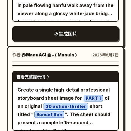
in pale flowing hanfu walk away from the
viewer along a glossy white-jade bridge
toward an enormous ornate palace gate
rising from a mirror-still lotus lake. The
生成图片
architecture is symmetrical and
monumental, made of white marble and
translucent turquoise jade, with carved
作者
@ManuAGI 🤖 - ( ManuIn )
2026年8月7日
pillars, filigree reliefs, layered teal
glazed roofs, upturned eaves, hanging
GPT IMAGE 2
查看完整提示词
lanterns, and a huge circular moon-gate
at the center decorated with floral vines
Create a single high-detail professional
and topped by a large lotus ornament.
storyboard sheet image for
of
PART 1
Include exactly two visible human
an original
short
2D action-thriller
figures on the central bridge, multiple
titled “
”. The sheet should
Sunset Run
side pavilions and arched bridges
present a complete 15-second
receding into the distance, floating
storyboard for Part 1