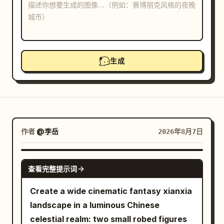
博客
更新
生成
作者
@李岳
2026年8月7日
GPT IMAGE 2
查看完整提示词
Create a wide cinematic fantasy xianxia
landscape in a luminous Chinese
celestial realm: two small robed figures