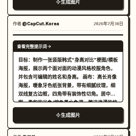
(Negative Prompt) 画面中不能只有男性的
生成图片
等饮品；吧台附近的一个小项目，上面写着咖
人。面向镜头的几位女性展现出清晰、各具特
手，不能裁掉男性的脸，没有第三者，女性不
啡馆备注；以及前景的一个项目，写着
色的东亚面部特征，脸上带着真诚而温暖的笑
应自己拿着勺子，勺子不能悬空，勺子不能穿
Today's Special 和 Starlight Blend。飞机
容；其余人则从侧面拍摄或在拥抱中部分遮
作者
@CapCut.Korea
2026年7月30日
过嘴部，没有手指畸形，没有多余的手臂，没
顶部应有一片巨大的机翼横跨，右侧可见一个
挡，符合自然抓拍的群像构图。当环境光照亮
有共享的手部，没有面部扭曲，没有过度张
径向发动机和螺旋桨，设有一个开放的咖啡馆
可见的面部时，皮肤呈现出真实的次表面散射
GPT IMAGE 2
嘴，没有夸张的亲密动作，没有接吻，没有影
窗口，温暖的琥珀色灯光与冷色调的月尘及蓝
查看完整提示词
效果，微弱的高光柔和而温暖，保留了自然的
棚摆拍感，没有虚假的笑容，没有塑料质感的
紫色太空形成鲜明对比。采用精致的动漫绘画
纹理。可见人物的发型各异，几缕发丝在亲密
目标：制作一张竖版韩式“身高对比”梗图/模板
皮肤，没有过度磨皮，没有动漫感，背景不杂
渲染风格，5k 高清画质，魔幻现实主义，柔和
的拥抱中自然散乱。她们穿着
海报，展示两个面对面的动漫风格校服角色，
乱，甜品杯上没有乱码文字。
的轮廓光，闪烁的粒子，反光的宇航员头盔，
随性的晚间混搭风格 —— 叠穿在吊带裙外的大廓
并包含可编辑的姓名和身高。 画布：高长肖像
形外套，以及随意披挂的围巾
前景点缀花卉和盆栽，无现代城市元素，无额
海报，暖象牙色纸张背景，带有细腻纹理，细
—— 呈现出一种深夜时分特有的松弛感与柔和
外角色，无水印。
双线复古边框，四角带有装饰性切角。居中构
感。光线来自远处被照亮的大教堂尖塔，是低
图，柔和的米色/棕色墨水色调，简洁浪漫的校
环境光的推高 ISO 夜拍效果，柔和且低对比
园美学。 文字内容：顶部包含一个小爱心，两
度，安静的深蓝黑色背景将人群包裹其中。深
生成图片
侧为短横线装饰，下方为醒目的韩文标题“키
色阴影区域带有细微的 ISO 400 胶片颗粒，赋
비교”。标题下方放置两个小菱形点。标尺上方
予了画面颗粒感十足、亲密且真实的深夜摄影