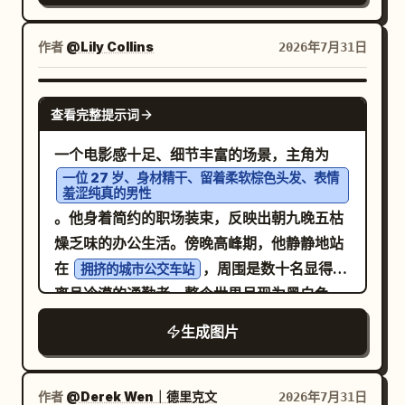
橙子。柔和的日光，低饱和度调色，真实的皮
肤质感，纪实摄影风格，细腻的胶片颗粒感，
作者
@Lily Collins
2026年7月31日
，情感叙事，高角度俯
韩系/日系生活方式美学
拍构图，自然的动态，超写实，杰作。
GPT IMAGE 2
查看完整提示词
一个电影感十足、细节丰富的场景，主角为
一位 27 岁、身材精干、留着柔软棕色头发、表情
羞涩纯真的男性
。他身着简约的职场装束，反映出朝九晚五枯
燥乏味的办公生活。傍晚高峰期，他静静地站
在
，周围是数十名显得疏
拥挤的城市公交车站
离且冷漠的通勤者。整个世界呈现为黑白色
调，强调了他日常生活的沉闷与重复。乌云在
生成图片
头顶聚集，大雨倾盆而下。当周围的人纷纷撑
开雨伞或寻找避雨处时，他只是低下头，默默
地承受着雨水。就在那一刻，一位
作者
@Derek Wen｜德里克文
2026年7月31日