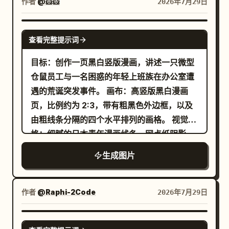
写上“(cm)”。底部居中处写上“사랑과 키의 차
作者
@🐹🐹
2026年7月29日
质感。纵横比 2:3。无水印，无文字覆盖，非
이♥”。 布局与计数元素：包含 2 个全身角
卡通，非插画，非动漫。
色：左侧为较矮的女生，右侧为较高的男生。
GPT IMAGE 2
查看完整提示词
包含 1 个中央垂直身高标尺，刻度从 0 到 200
cm，每 10 cm 有数字标签。包含 2 条水平身
目标：创作一页黑白竖版漫画，讲述一只微型
高参考线：一条位于女生头部，标注为“
仓鼠员工与一名困惑的年轻上班族在办公室遭
”；另一条位于男生头部，标注为“
160cm
遇的荒诞突发事件。 画布：高竖版黑白漫画
”。包含 2 个侧边信息块，每侧各一
186cm
页，比例约为 2:3，带有粗黑色外边框，以及
个，分别包含韩文标签“이름:”和“키:”；左侧
由粗线条分隔的四个水平排列的画格。 视觉风
块显示“키:
”，右侧块显示“키:
160cm
格：细腻的日本青年漫画线条，网点纸阴影，
”。姓名栏留空，或在提供姓名时填
186cm
干净的办公室透视，生动的表情，戏剧性的速
生成图片
充为
和
。包含 2
left name
right name
度线和锯齿状对话框。最后一格对比度高。无
个粉色爱心装饰，分别位于每个角色头顶上
色彩。 场景：现代化的日本开放式办公室，有
方。 角色细节：左侧角色为娇小的动漫女高中
成排的办公桌、台式显示器、键盘、活页夹、
作者
@Raphi-2Code
2026年7月29日
生，身高约 160 cm，留着长波浪深棕色卷
书架、隔断、窗户、荧光灯下的企业氛围以及
发，有刘海，身穿黑色西装外套、白衬衫、条
文件。仓鼠在桌上拥有一个微型办公区。 主要
GPT IMAGE 2