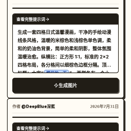
25 岁、皮肤白皙、气质优雅、笑容温暖真诚的女
性
GPT IMAGE 2
走到他身边。她轻轻地撑开雨伞，将两人都遮
查看完整提示词
在伞下。当他抬头与她目光交汇时，两人交换
生成一套四格日式温馨漫画，干净的手绘动漫
了一个安静而真挚的微笑。就在他们对视的瞬
线条风格，温暖的米棕色和浅棕色单色调，柔
间，黑白世界开始转变为鲜艳的色彩。雨水泛
和的奶油色背景，简单的柔和阴影，整体氛围
起柔和的光芒，城市灯光变得温暖而生动，周
温暖治愈。纵横比：正方形 1:1，标准的 2x2
围的一切细节都鲜活了起来。人群在背景中变
四格布局，各分格间以细棕色边框分隔。顶部
得模糊且不再重要，而两人站在伞下，共享着
标题：大字“
”，两侧各有一个小
情侣的一天
一种静谧而奇妙的连接。整个场景充满情感、
爱心，呈现手写深棕色质感。 [四格内容] 第 1
浪漫且充满希望，象征着一个微小的善举如何
生成图片
格：一对年轻亚洲情侣的站立肖像。
站
男性
为他人的生活带来色彩。
在
身后，双手轻轻搭在她的肩膀上，两
女性
人都对着镜头微笑。 第 2 格：情侣坐在舒适的
作者
@DeepBlue深藍
2026年7月31日
室内，双手捧着马克杯，相视而笑。女性上方
有一个清晰的中文对话气泡：“谢谢你一直陪
GPT IMAGE 2
查看完整提示词
着我。”白色圆角对话气泡，清晰的黑色文