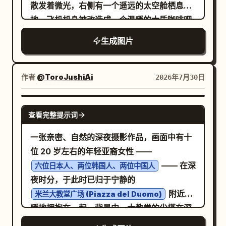
含笑看着男性或短暂看向镜头，捕捉仿佛被朋
散发着微光，右侧有一个遥远的太空舱栖息
友随手抓拍的自然瞬间。男性侧头看着她，表
地。飞机机身被改造成一个温暖的木质咖啡吧
情温柔放松，面带自然微笑。他们的动作应展
台，上面摆满了瓶子、杯子、罐子、糕点、悬
生成图片
现出真实的互动关系，保持自然的距离感，不
挂的灯笼、星形灯、常春藤蔓、薄纱窗帘，机
要僵硬摆拍。 桌上可以有纸巾、另一份甜品和
身上清晰可见手绘招牌
Starlight COFFEE
手机，保留真实的甜品店细节。背景包括木质
。画面中需包含 4 个主要角色：1 位身穿白色
作者
@ToroJushiAi
2026年7月30日
桌面、浅色墙壁、磨砂玻璃窗和暖棕色座椅，
衬衫的金发女咖啡师站在吧台后冲泡咖啡；1
窗外透进的柔和自然光与室内暖光交织。 使用
位身穿白色宇航服的深色头发男宇航员坐在吧
GPT IMAGE 2
手机近距离拍摄，采用随意的快照构图，镜头
查看完整提示词
台凳上回头看；1 位身穿白色宇航服的金发女
高度接近视平线。女性是主要的视觉焦点，男
宇航员跪在前景中，手持头盔凝视着一颗发光
一张亲密、自然的深夜摄影作品，画面中有十
性的脸部和上半身完全可见，手部、勺子和甜
的星星；以及 1 只奶油橘色猫咪咖啡馆经理，
位 20 岁左右的年轻亚裔女性 ——
品杯之间的关系清晰准确。呈现真实的皮肤纹
用后腿直立站着，自豪地用一只爪子递出一颗
—— 在深
六位日本人、两位韩国人、两位中国人
理、细微毛孔、自然的碎发和真实的衣物褶
发光的金星。画面中需包含 3 个清晰可见的黑
夜时分，于此时已归于宁静的
皱，不要过度磨皮。整体氛围轻松、甜蜜且逼
板项目：左侧的菜单项目，列出 Starlight
附近温
米兰大教堂广场 (Piazza del Duomo)
真，就像约会时被朋友捕捉到的瞬间，避免婚
Blend、Moonbeam Latte、Meteor
暖地拥抱在一起。背景中，大教堂的尖塔在深
纱照或商业广告的感觉。 ## 反向提示词
Mocha、Cosmic Cocoa 和 Dusty Matcha
邃的夜空下发出柔和的光芒，广场上空无一