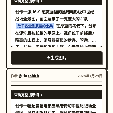
纹领带、短百褶裙、白色堆堆袜、黑色乐福
查看完整提示词
角色：使用三个固定角色：1) 一名年轻的日本
鞋，背着一个小巧的黑色斜挎书包。她害羞地
男性上班族，身穿深色西装、白衬衫、条纹领
创作一张 16:9 超宽画幅的黑暗电影级中世纪
站着，双手合十放在下巴附近，抬头看着男
带，短黑发，坐在大办公桌前使用台式电脑；
战场全景图。画面展示了一支庞大的军队
生。右侧角色为高挑纤瘦的动漫男高中生，身
2) 一只毛茸茸的小仓鼠，可爱但表情严肃，坐
在厚重的乌云下，分布
数千名全副武装的士兵
高约 186 cm，黑色乱发，身穿黑色西装外
在微型办公椅上，面前是微型办公桌、微型显
在泥泞且被践踏的平原上。视角位于前线后方
套、白衬衫（下摆微露）、条纹领带、黑色长
示器、键盘、文件和办公用品；3) 一名愤怒的
略高的山丘上，俯瞰着密集的步兵、骑兵、长
裤、黑色皮鞋，单手插兜，身体微微前倾，低
中年男上司，身穿西装领带，戴眼镜，表情严
矛、长枪、盾牌和旗帜方阵，向地平线上遥远
头看着女生。两人均拥有精致的少女漫风格面
厉，坐在或站在后方的办公桌前。年轻员工为
的城池延伸。前景处，放置身着钢盔、锁子
孔，带有柔和的腮红感。 视觉风格：精致的韩
生成图片
；仓鼠为
一名年轻的日本上班族
甲、手持圆盾和长柄武器、披着磨损斗篷的中
式/日式网漫插画，柔和的水彩阴影，干净的线
；上司为
一只微型仓鼠员工
世纪士兵，展示他们冲向战场时的背影和侧
条，素雅的黑色校服，奶油色背景，浪漫简约
。 画格布局与动作，
一名愤怒的中年部门经理
影。画面中需包含 5 面显眼的前景旗帜：最左
作者
@Harshith
2026年7月29日
的文具设计。保持所有排版整洁易读，标题采
共 4 格： 1. 第 1 格，平静的交代镜头：年轻员
侧一面巨大的破损深红色旗帜，其下方一面蓝
用优雅的韩文书法字体，测量数据采用简单的
工坐在右前方电脑前打字，带着些许担忧看向
白旗帜，左中位置一面绿白旗帜，中左远景处
GPT IMAGE 2
衬线字体。 限制：不要添加额外的角色、身高
左前方的仓鼠。仓鼠坐在大办公桌上的微型椅
查看完整提示词
一面红色战旗，以及中左侧附近一面蓝白十字
标签、爱心、Logo、水印、标题或社交媒体
和微型桌前。上司坐在后方，正对着显示器感
旗。中景应布满行进的方阵、高举的长矛、零
创作一幅超宽幅电影感黑暗奇幻中世纪战场全
UI。保持构图居中，并保留海报模板的原始质
到烦躁。办公活页夹立在最右侧边缘。 2. 第 2
散的骑兵群、烟柱和点点火光。远景处展示一