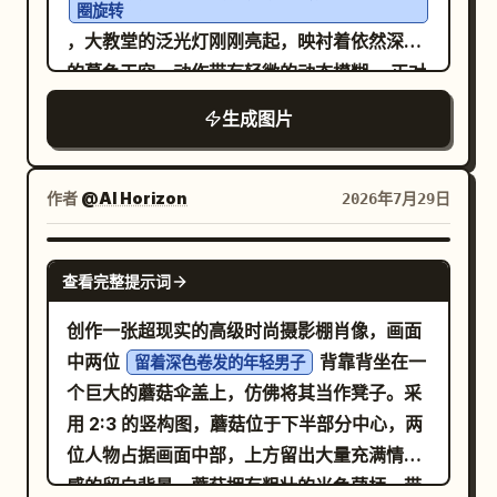
平线附近透出一抹冷灰色的光亮。使用铁灰
てます」，并伴有小的打字音效 「カタカタカ
圈旋转
色、泥褐色、深绿色、褪色的红色和烟黑色组
，大教堂的泛光灯刚刚亮起，映衬着依然深蓝
タ」。 4. 第 4 格，凄凉的笑点：背景变得几乎
成的低饱和度色调。画面效果应如同高预算历
的暮色天空，动作带有轻微的动态模糊。 正对
全黑，阴影浓重。上方中央的挂钟显示大约
史史诗电影的剧照，具备强烈的空气透视感、
镜头的两三位女性展现出清晰、独特的东亚面
6:30。年轻员工在右侧，面色苍白且疲惫，双
生成图片
严酷的阴天光照、细腻的盔甲纹理、电影级的
部特征，表情真实自然地大笑着；其余人物处
眼无神，流着汗，表情充满无助的恐惧。仓鼠
景深以及粗犷的战场真实感。画面中不得出现
于旋转过程中，面部呈半侧面或带有柔和的动
在左侧微型键盘后，同样双眼无神，爪子放在
现代物品、文字、干净的奇幻光泽或可见的水
态模糊，符合旋转时的自然视觉效果。当泛光
桌上。左上方一个巨大的锯齿状对话框写着：
作者
@AI Horizon
2026年7月29日
印。
灯照在她们脸上时，皮肤呈现出真实的次表面
「そんなの無理を通してこい！！話せばどっ
散射效果，清晰可见的人物面部带有镜面微高
かしら受け取ってくれるだろ！！片っ端から
GPT IMAGE 2
查看完整提示词
光，保留了自然的皮肤纹理。 群体中发型各
当たれ！！」。最终氛围是冷幽默式的恐怖与
异，头发随着旋转动作向外飘动，发丝在离心
职场荒诞感。 文本限制：完全保留上述日语对
创作一张超现实的高级时尚摄影棚肖像，画面
力作用下悬停在半空中。她们穿着
话。使用粗体手写风格的漫画字体。将受审查
中两位
背靠背坐在一
留着深色卷发的年轻男子
时尚且协调的混搭风格，包括宝石色调的时尚大衣
的公司名称保留为 「ヤ〇ト」，而非真实品
个巨大的蘑菇伞盖上，仿佛将其当作凳子。采
和吊带裙
牌。不要添加额外的标题、Logo、水印或页
用 2:3 的竖构图，蘑菇位于下半部分中心，两
，衣物随着旋转向外展开。 光线融合了最后深
码。 构图限制：页面必须包含四个画格，三个
位人物占据画面中部，上方留出大量充满情绪
蓝色的环境暮光与大教堂刚刚开启的温暖建筑
固定角色，一个微型仓鼠工作站，一个年轻员
感的留白背景。蘑菇拥有粗壮的米色菌柄，带
泛光灯，在群体身上形成了鲜明的冷暖对比。