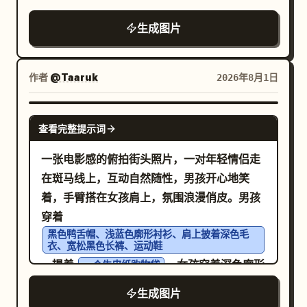
mountain islands with pagodas on both
生成图片
sides, and large lotus pads in the
foreground with exactly two prominent
glowing pink lotus blossoms, one at the
作者
@Taaruk
2026年8月1日
lower left and one at the lower right. The
scene should feel serene and ethereal,
GPT IMAGE 2
with blue sky, towering soft white
查看完整提示词
clouds, mist, reflections of the palace
一张电影感的俯拍街头照片，一对年轻情侣走
and clouds on the water, delicate
在斑马线上，互动自然随性，男孩开心地笑
highlights on wet polished stone, pastel
着，手臂搭在女孩肩上，氛围浪漫俏皮。男孩
cyan and jade tones, low-to-moderate
穿着
saturation, dreamy atmospheric depth,
黑色鸭舌帽、浅蓝色廓形衬衫、肩上披着深色毛
ultra-detailed fantasy concept art, high
衣、宽松黑色长裤、运动鞋
resolution, grand scale, balanced
，提着
。女孩穿着深色廓形
一个牛皮纸购物袋
central perspective, no text, no
卫衣，肩上系着一件橙色毛衣，搭配绿色短
生成图片
watermark.
裤、黑色短袜和白色运动鞋，手里拿着一个小