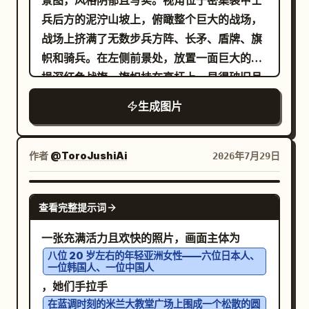
景图，风格阴郁且写实。视角位于密集装甲士
感。
格，突如其来的命令：后方的上司怒火中烧，
座位于山脊上、部分被薄雾和战场烟尘遮蔽的
兵后方的泥泞山坡上，俯瞰整个巨大的战场，
从锯齿状对话框中咆哮，并伴有戏剧性的爆发
堡垒城市或城堡剪影。使用
战场上挤满了无数步兵方阵、长矛、盾牌、旗
线。年轻员工惊愕地后仰，张着嘴，流着汗，
组成
冷灰色、泥褐色、哑光钢色和褪色的深红色
帜和骑兵。在左侧前景处，放置一面巨大的破
双手靠近键盘。仓鼠从微型桌前抬头。在仓鼠
的冷峻低饱和度色调，配合戏剧性的阴天光
损深红色战旗，旗帜挂在高杆上，显得破旧且
和员工附近添加小的手写音效。锯齿状对话框
影、体积雾、雨水浸湿的土地，营造出残酷的
饱经风霜；附近还要有四面清晰可见的小型彩
中的大型日语文字为：「今すぐヤ〇トの集荷
生成图片
历史战争氛围。风格应为写实的黑暗奇幻概念
色旗帜：一面蓝白条纹旗、一面绿白旗、一面
呼べ！！今日中！！熊本に支援物資を送るか
艺术，细节丰富，质感粗犷，规模宏大，禁止
红色花纹旗以及一面浅蓝白十字旗。前景中的
ら！！」。在受惊的反应附近添加音效文字
出现现代物体、文字或水印。
士兵戴着凹陷的钢盔，身穿锁子甲、板甲和罩
作者
@ToroJushiAi
2026年7月29日
「びくっ」。 3. 第 3 格，解释与升级：上司
袍，手持沾满泥土的圆盾；他们背对观众，正
身体前倾大声咆哮，左侧有一个巨大的锯齿状
在行进或准备战斗。中景应展示横跨山谷的庞
GPT IMAGE 2
对话框写着 「はぁ!?」。年轻员工焦虑地转头
查看完整提示词
大军队队列，烟雾在地面低空飘浮，散落着火
看向后方的上司，流着汗，右侧有一个圆形的
堆、泥泞、破碎的盾牌，右侧正在形成混乱的
一张充满活力且欢快的照片，画面主体为
对话框写着 「く、熊本ですか……？配送スト
冲锋阵型。远景处，在山丘上加入一座防御森
八位 20 岁左右的年轻亚洲女性——六位日本人、
ップしてると思いますが……」。仓鼠在微型
一位韩国人、一位中国人
严的中世纪城市或城堡，部分被薄雾遮蔽，后
键盘上快速打字，圆形对话框写着 「はい、ど
，她们手拉手
方升起多道烟柱。天空布满厚重的风暴云，地
の配送会社も熊本への配送は全域ストップし
在蓝调时刻的米兰大教堂广场上围成一个松散的圆