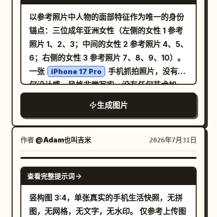
字。 第 3 格：情侣在厨房一起做饭。并肩站在
以参考照片中人物的面部特征作为唯一的身份
炉灶前，男性在搅拌，女性在帮忙，表情专注
锚点：三位成年亚洲女性（左侧的女性 1 参考
而幸福。 第 4 格：情侣紧紧拥抱。男性低头轻
照片 1、2、3；中间的女性 2 参考照片 4、5、
轻亲吻女性的额头，女性闭着眼睛微笑。 [角
6；右侧的女性 3 参考照片 7、8、9、10）。
色一致性强制要求] 两个角色在第 1 格到第 4
一张
手机抓拍照片，没有任
iPhone 17 Pro
格中必须保持完全相同的面部、发型、服装和
何设计感。风格非常写实，没有任何艺术加
身体比例。严禁角色走样。 男性：短发，长相
工，没有电影感，没有网红滤镜，没有刻意构
生成图片
温柔，穿着简单的毛衣或衬衫。 女性：中长
图，没有摄影技巧，还原肉眼所见的真实生活
发，长相温柔，穿着居家风格的衣服。 [风格
记录。三位年轻女性在乡村荷塘边漫步。
与质感] 干净的手绘动漫线条艺术，单色温暖
左侧女孩身穿浅绿色改良旗袍裙。中间女孩身穿白
作者
@Adam也叫吉米
2026年7月31日
色吊带背心搭配牛仔裤。右侧女孩身穿浅紫色碎花
米棕色 + 浅棕色 + 奶油白，简单的阴影，类似
连衣裙。
于日式生活漫画或治愈系插画。 [文字要求] 对
背景是江南乡村的大片荷塘、木质栈道、小桥
GPT IMAGE 2
话气泡中的中文必须准确、清晰，不得出现乱
查看完整提示词
和白墙农舍。自然光呈现出真实的生活记录
码或变形。避免：写实摄影、3D 渲染、鲜艳
感。
竖构图 3:4，单张真实的手机生活快照，无拼
色彩、复杂背景、角色面部崩坏、乱码文字、
图，无网格，无文字，无水印。 仅参考上传图
廉价贴纸感。