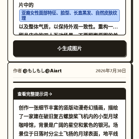
片中的
亚裔女性面部特征、脸型、长直黑发、自然皮肤纹
理
以及整体气质，以保持外观一致性。重构一个
甜品店内的双人互动场景，不要照搬原图的单
人姿势。 一位年轻的亚裔男性和女性坐在一间
生成图片
安静、舒适的甜品店靠窗位置，两人均清晰可
见。女性坐在窗边的浅棕色沙发椅上，身穿
，长直黑发自然垂在肩
浅灰棕色无袖针织长裙
作者
@もしもし@Aiart
2026年7月30日
上，身体微微转向男性，看起来既开心又略带
羞涩。 男性坐在她旁边或斜对面，穿着干净、
GPT IMAGE 2
查看完整提示词
简约的浅色短袖衬衫或白色 T 恤，留着黑色短
发，外表清爽——不要使用明星脸，也不要抢
创作一张细节丰富的竖版动漫奇幻插画，描绘
了女性的风头。他一手拿着甜品杯，另一只手
了一家建在破旧复古螺旋桨飞机内的小型月球
拿着小勺子，自然地将
喂到女
浅绿色冰淇淋
咖啡馆，背景是广阔的星空和紫色的银河。场
性嘴边。 女性微微前倾，张嘴吃冰淇淋，眼神
景位于日落时分尘土飞扬的月球表面，地平线