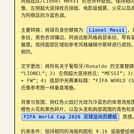
阿根廷队/Lionel Messi 的世界杯壁纸。保
像、左侧超大竖排姓氏排版、电影级烟雾、火花以及
为阿根廷的冷蓝色调。

主要转换：将球员身份替换为 
Lionel Messi
，
条纹、黑色衣领镶边、阿迪达斯风格肩部条纹、带有星星的 
徽章。保持面部区域如参考风格编辑中那样进行遮挡
相符。

文字更改：将所有关于葡萄牙/Ronaldo 的文案替
“LIONEL”；2) 左侧超大竖排姓氏：“MESSI”；3) 
• FW”；4) 底部中央赛事标题：“FIFA WORL
氏像参考图一样垂直堆叠。

背景与氛围：将红色火焰灯光改为冷蓝色的体育场氛
橙色火花和黑色碎片，以及头发和肩部周围的青色轮
FIFA World Cup 2026 足球运动员壁纸
 质感。
约束条件：保持相同的海报构图和 9:16 竖版壁