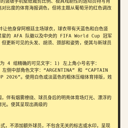
持相同的竖版手机壁纸裁剪比例、极具戏剧性的运动员特写肖
高对比度的体育海报调色，但将主题从葡萄牙的红色调改
并让他身穿阿根廷主场球衣，球衣带有天蓝色和白色竖
AFA 队徽以及中央的 FIFA World Cup 冠军
，但更新可见的头发、胡须、颈部和姿势，使其与新球员
换为 4 组精确的可见文字：1) 左上角小号名字：
左侧中部角色文字：“ARGENTINA” 和 “CAPTAIN 
D CUP 2026”。使用白色或淡蓝色的粗体压缩体育排版，姓
围，伴有烟雾缭绕、球员身后的明亮体育场灯光、漂浮的
廓光。使其呈现出高级的 


纸格式，不添加额外球员，不包含无关的标志或水印，呈现