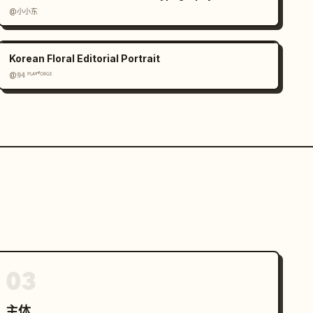
@小小东
Korean Floral Editorial Portrait
@𝟡𝟜 ᴾᴸᴬʸᶠᴼᴿᴳᴱ
03
主体