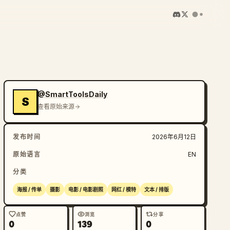
@SmartToolsDaily
S
查看原始来源
发布时间
2026年6月12日
原始语言
EN
分类
海报 / 传单
摄影
电影 / 电影剧照
网红 / 模特
文本 / 排版
点赞
浏览
分享
0
139
0