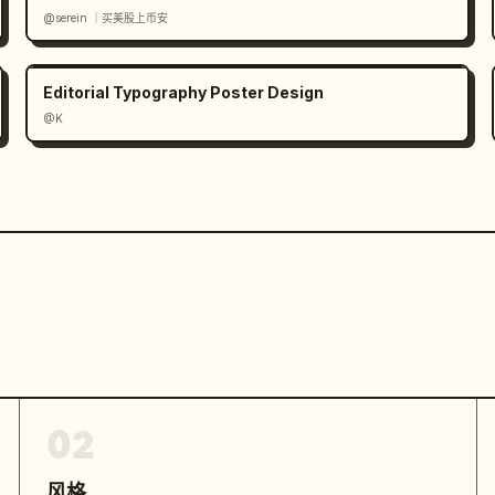
@serein ｜买美股上币安
Editorial Typography Poster Design
@K
02
风格