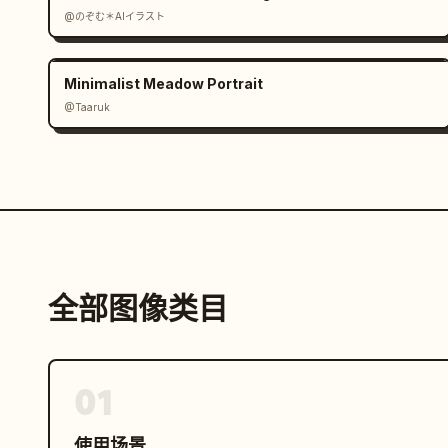
@のぞむ＊AIイラスト
Minimalist Meadow Portrait
@Taaruk
全部图像类目
01
使用场景