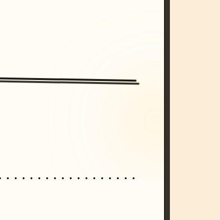
/imagine prompt: cinematic, cyberpunk s
unset, neon colors, 8k --v 6.0