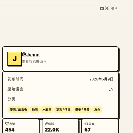
@Johnn
J
查看原始来源
发布时间
2026年5月9日
原始语言
EN
分类
漫画 / 故事板
插画
水彩画
复古 / 怀旧
摘要 / 背景
角色
点赞
浏览
分享
454
22.0K
67