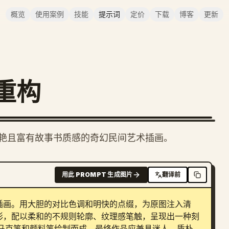
概览
使用案例
技能
提示词
定价
下载
博客
更新
重构
艳且富有故事书质感的奇幻民间艺术插画。
用此 PROMPT 生成图片
翻译前
插画。用大胆的对比色调和明快的点缀，为原图注入清
形，配以柔和的不规则轮廓、纹理感笔触，呈现出一种刻
马克笔和颜料笔绘制而成。最终作品应兼具迷人、质朴