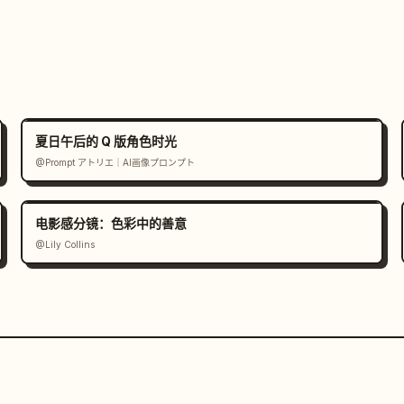
夏日午后的 Q 版角色时光
@Prompt アトリエ｜AI画像プロンプト
电影感分镜：色彩中的善意
@Lily Collins