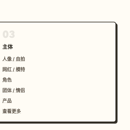
03
主体
人像 / 自拍
网红 / 模特
角色
团体 / 情侣
产品
查看更多