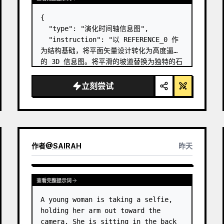
{

  "type": "演化时间轴信息图",

  "instruction": "以 REFERENCE_0 作
为结构基础，将平面矢量设计转化为高度逼真
的 3D 信息图。将平滑的坡道替换为独特的石
阶，并将所有生物升级为照片级真实的 3D 模
型。",

立刻尝试
  "style": {

    "background": "
复古纹理羊皮纸
",

    "staircase": "{argument 
name=\"staircas…
作者
@
SAIRAH
昨天
查看完整提示词
A young woman is taking a selfie, 
holding her arm out toward the 
camera. She is sitting in the back 