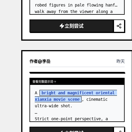
robed figures in pale flowing hanfu 
walk away from the viewer along a 
glossy white-jade bridge toward an 
enormous ornate palace gate rising 
立刻尝试
from a mirror-still l…
作者
@
李岳
昨天
查看完整提示词
A 
bright and magnificent oriental 
xianxia movie scene
, cinematic 
ultra-wide shot.

Strict one-point perspective, a 
grand heavenly staircase paved with 
light golden jade, passing through 