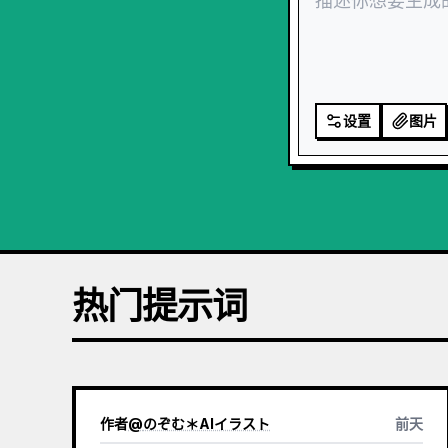
设置
图片
热门提示词
作者
@
のぞむ＊AIイラスト
前天