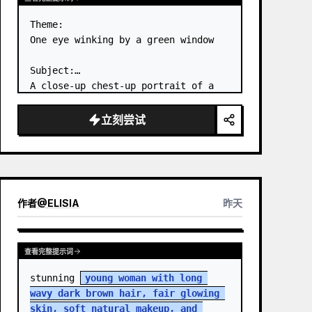
Theme:

One eye winking by a green window

Subject:

A close-up chest-up portrait of a 
young woman wearing a 
white lace-
trimmed dress
 leaning her cheek on 
立刻尝试
one hand and smiling with one eye 
closed at a wooden table in a 
{argum…
作者
@
ELISIA
昨天
查看完整提示词
stunning 
young woman with long 
wavy dark brown hair, fair glowing 
skin, soft natural makeup, and 