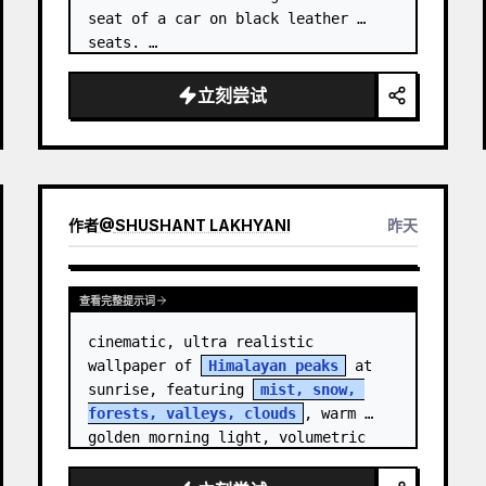
seat of a car on black leather 
seats. …
立刻尝试
作者
@
SHUSHANT LAKHYANI
昨天
查看完整提示词
cinematic, ultra realistic 
wallpaper of 
Himalayan peaks
 at 
sunrise, featuring 
mist, snow, 
forests, valleys, clouds
, warm 
golden morning light, volumetric 
sun rays, dramatic…