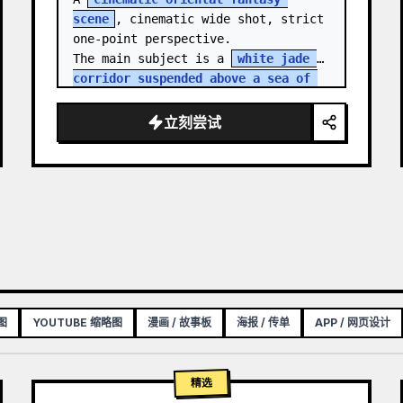
scene
, cinematic wide shot, strict 
one-point perspective.

The main subject is a 
white jade 
corridor suspended above a sea of 
clouds
, sharply contract…
立刻尝试
图
YOUTUBE 缩略图
漫画 / 故事板
海报 / 传单
APP / 网页设计
精选