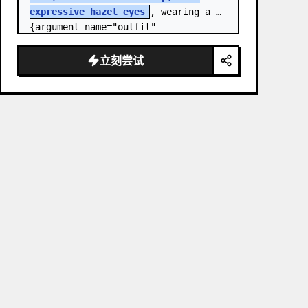
expressive hazel eyes
, wearing a 
{argument name="outfit" 
default="stylish monochrome deep 
red streetwear outfit consisting of 
立刻尝试
a…