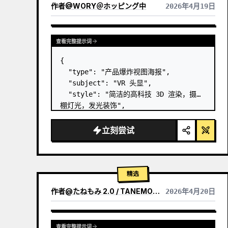
作者
@
WORY＠ホッピング中
2026年4月19日
查看完整提示词
{

  "type": "产品爆炸视图海报",

  "subject": "VR 头显",

  "style": "简洁的高科技 3D 渲染，摄影
棚灯光，发光装饰",

  "background": "
柔和的紫蓝色渐变
",

  "header": {

立刻尝试
    "logo": "∞ 
Meta Quest 3
",

    "subti…
精选
作者
@
たねもみ 2.0 / TANEMOMI VER2.0
2026年4月20日
查看完整提示词