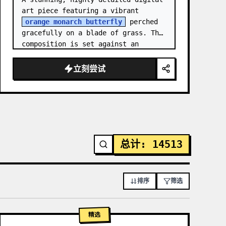
art piece featuring a vibrant 
orange monarch butterfly
 perched 
gracefully on a blade of grass. The 
composition is set against an 
intricate, shimmering background 
composed of mosa…
立刻尝试
总计
:
14513
排序
筛选
精选