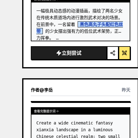
一幅极具动态感的动漫插画，描绘了两名少女
在传统木质道场内进行激烈武术对决的场景。
在前景中，一名留着 
黑色高丸子头配红色丝
带
 的少女摆出强有力的低位武术架势，正奋
力挥拳。 …
立刻尝试
作者
@
李岳
昨天
查看完整提示词
Create a wide cinematic fantasy 
xianxia landscape in a luminous 
Chinese celestial realm: two small 