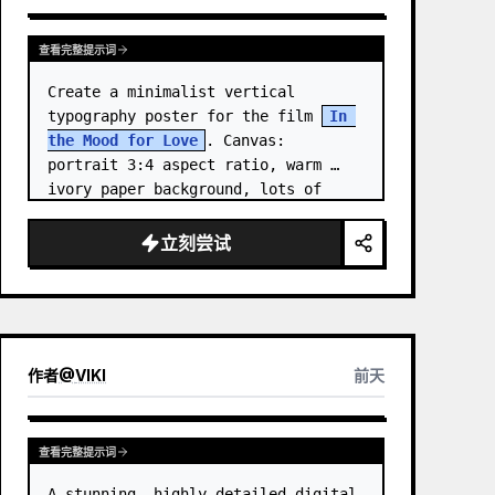
查看完整提示词
Create a minimalist vertical 
typography poster for the film 
In 
the Mood for Love
. Canvas: 
portrait 3:4 aspect ratio, warm 
ivory paper background, lots of 
negative space, centered 
composition. …
立刻尝试
作者
@
VIKI
前天
查看完整提示词
A stunning, highly detailed digital 