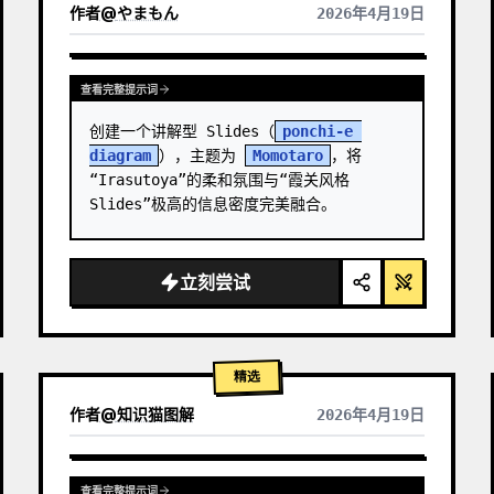
作者
@
やまもん
2026年4月19日
查看其它模型的结果
查看完整提示词
创建一个讲解型 Slides（
ponchi-e 
diagram
），主题为 
Momotaro
，将
“Irasutoya”的柔和氛围与“霞关风格 
Slides”极高的信息密度完美融合。
立刻尝试
精选
作者
@
知识猫图解
2026年4月19日
查看完整提示词