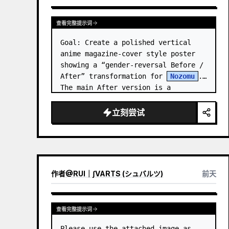
查看完整提示词
Goal: Create a polished vertical 
anime magazine-cover style poster 
showing a “gender-reversal Before / 
After” transformation for 
Nozomu
. 
The main After version is a 
beautiful, cool, androgynous anime 
boy who preserves…
立刻尝试
作者
@
RUI｜∫VARTS (シュバルツ)
前天
查看完整提示词
Please use the attached image as 