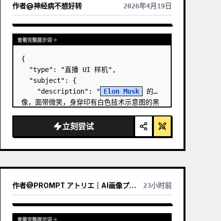
作者
@
神经病不想好转
2026年4月19日
查看完整提示词
{

  "type": "直播 UI 样机",

  "subject": {

    "description": "
Elon Musk
 的肖
像，面带微笑，身穿印有白色技术示意图的黑
色 T 恤",

    "background": "左侧显示带有 
立刻尝试
'
SPACEX
' 文字的屏幕，右侧显示红色的 
'{argument name=\…
作者
@
PROMPT アトリエ｜AI画像プロンプト
23小时前
查看完整提示词