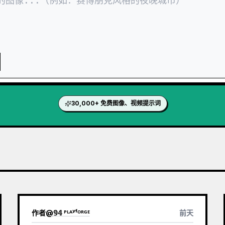
30,000+ 免费图像、视频提示词
作者
@
𝟡𝟜 ᴾᴸᴬʸᶠᴼᴿᴳᴱ
前天