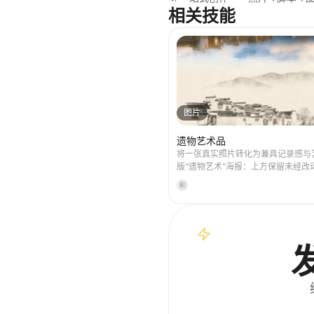
相关技能
图片
遗物艺术品
将一张真实照片转化为兼具记录感与
版“遗物艺术”海报：上方保留未经改
影，下方以温暖纸张或克制的光影空
积
一枚源自照片的记忆性图形。它不是
装饰海报，而是用少量墨色块面、柔
白切口和稀疏线条，提炼出建筑、城
道路、人物尺度、地平线与光影关系
使在缩略图中也保持辨识度。画面整
静、克制和现代版画般的质感，色彩
取，以深蓝、墨黑、灰绿、石色或低
主，并在合适时加入一处微小的暖色
通常保持极小、诗意而像展签，不喧
适合制作极简艺术海报、摄影遗物系