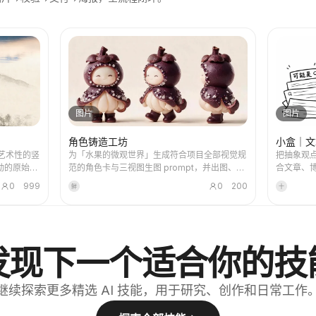
图片
图片
角色铸造工坊
小盒｜文
艺术性的竖
为「水果的微观世界」生成符合项目全部视觉规
把抽象观
动的原始摄
范的角色卡与三视图生图 prompt，并出图、对
合文章、博
间，压缩出
照检查清单自查。使用该技能，可以合理规避一
和知识笔
0
999
0
200
鲜
十
普通插画或
些出图过程中的积分浪费情况。
筛选、整
化边缘、留
市、水面、
，让主体即
体强调安
发现下一个适合你的技
从原图提
饱和暖色为
标记。标题
继续探索更多精选 AI 技能，用于研究、创作和日常工作
宾夺主。
列、建筑与