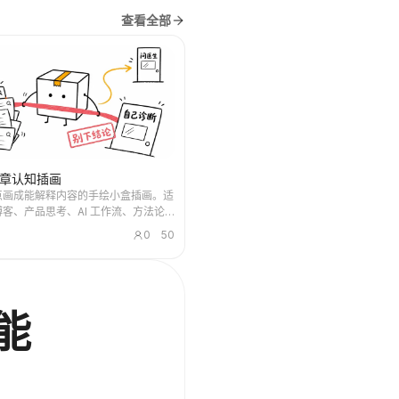
查看全部
章认知插画
点画成能解释内容的手绘小盒插画。适
客、产品思考、AI 工作流、方法论
记；小盒永远合盖，并亲自完成收集、
0
50
理、修复或交接等核心动作。
能
。