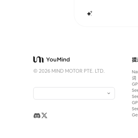
城市影像海报、抽象编辑摄影、画廊
面，以及适用于抖音等移动端传播的
最终作品会保留原照片的真实内容，
建立一个具有稳定系列感的“记忆印记
照片都拥有独立的情绪和可延展的视
提
©
2026
MIND MOTOR PTE. LTD.
Na
词
GP
Se
Se
GP
Se
Ge