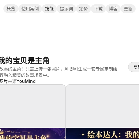
概览
使用案例
技能
提示词
定价
下载
博客
更新
我的宝贝是主角
复
故事的主角！只需上传一张照片，AI 即可生成一套专属定制绘
容融入精美的故事场景中。
图片
来源
YouMind