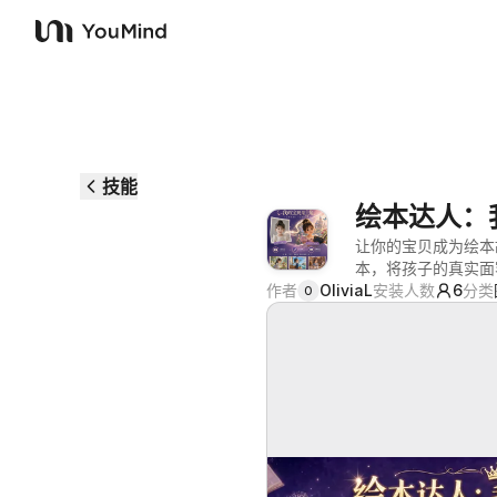
YouMind
技能
绘本达人：
让你的宝贝成为绘本
本，将孩子的真实面
作者
OliviaL
安装人数
6
分类
O