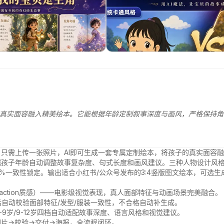
真实面容融入精美绘本。它能根据年龄定制叙事深度与画风，严格保持角
只需上传一张照片，AI即可生成一套专属定制绘本，将孩子的真实面容融
根据孩子年龄自动调整故事复杂度、句式长度和画风建议。三种人物设计风格
%一致性锁定。输出适合小红书/公众号发布的3:4竖版图文绘本，可选生
Live-action质感）——电影级视觉表现，真人面部特征与动画场景完美融合。

后自动校验面部特征/发型/服装一致性，不合格自动补生成。

岁/6-9岁/9-12岁四档自动适配故事深度、语言风格和视觉建议。

→图片→校验→交付→海报，全流程闭环。