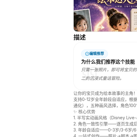
描述
编辑推荐
为什么我们推荐这个技能
只需一张照片，即可将宝贝的
二的沉浸式童话冒险。
让你的宝贝成为绘本故事的主角！
支持0-12岁全年龄段自适应，
通化），五种画风选择，角色100
✨ 核心优势

1. 半写实动画风格（Disney 
2. 角色一致性引擎——逐页生成
3. 年龄自适应——0-3岁/3-6
4. 一站式创作——照片→脚本