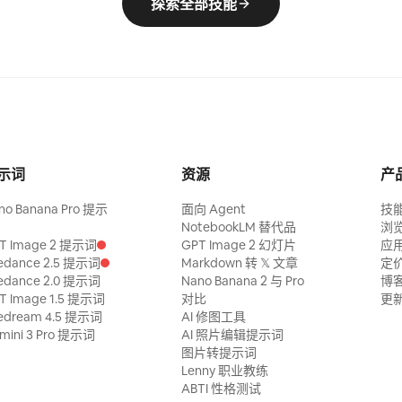
探索全部技能
感照片封
视觉系列。
同时在下方
”，让每张
觉身份。
示词
资源
产
no Banana Pro 提示
面向 Agent
技
NotebookLM 替代品
浏
T Image 2 提示词
GPT Image 2 幻灯片
应
edance 2.5 提示词
Markdown 转 𝕏 文章
定
edance 2.0 提示词
Nano Banana 2 与 Pro
博
T Image 1.5 提示词
对比
更
edream 4.5 提示词
AI 修图工具
mini 3 Pro 提示词
AI 照片编辑提示词
图片转提示词
Lenny 职业教练
ABTI 性格测试