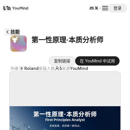
登录
YouMind
概览
技能
第一性原理·本质分析师
使用案例
复制链接
在 YouMind 中试用
技能
作者
Roland
安装人数
5
来源
YouMind
R
提示词
定价
下载