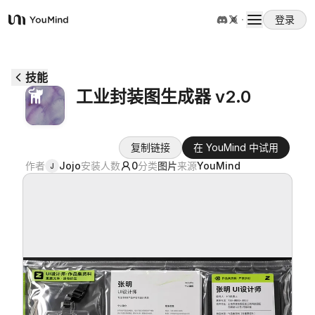
登录
YouMind
概览
技能
工业封装图生成器 v2.0
使用案例
复制链接
在 YouMind 中试用
技能
作者
Jojo
安装人数
0
分类
图片
来源
YouMind
J
提示词
定价
下载