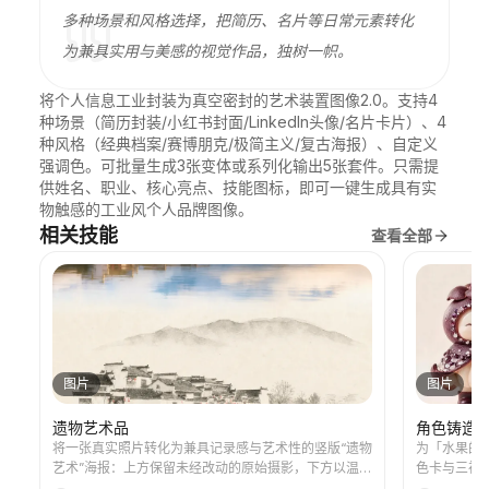
多种场景和风格选择，把简历、名片等日常元素转化
为兼具实用与美感的视觉作品，独树一帜。
将个人信息工业封装为真空密封的艺术装置图像2.0。支持4
种场景（简历封装/小红书封面/LinkedIn头像/名片卡片）、4
种风格（经典档案/赛博朋克/极简主义/复古海报）、自定义
强调色。可批量生成3张变体或系列化输出5张套件。只需提
供姓名、职业、核心亮点、技能图标，即可一键生成具有实
物触感的工业风个人品牌图像。
相关技能
查看全部
图片
图片
遗物艺术品
角色铸造
将一张真实照片转化为兼具记录感与艺术性的竖版“遗物
为「水果的
艺术”海报：上方保留未经改动的原始摄影，下方以温暖
色卡与三视图
纸张或克制的光影空间，压缩出一枚源自照片的记忆性
模板锚定、