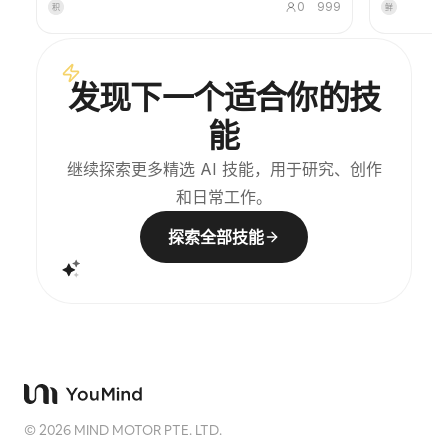
0
999
积
鲜
图形。它不是普通插画或装饰海报，而是用少量墨色块
以合理规避
面、柔化边缘、留白切口和稀疏线条，提炼出建筑、城
市、水面、道路、人物尺度、地平线与光影关系，让主
体即使在缩略图中也保持辨识度。画面整体强调安静、
发现下一个适合你的技
克制和现代版画般的质感，色彩从原图提取，以深蓝、
墨黑、灰绿、石色或低饱和暖色为主，并在合适时加入
能
一处微小的暖色标记。标题通常保持极小、诗意而像展
签，不喧宾夺主。 适合制作极简艺术海报、摄影遗物系
列、建筑与城市影像海报、抽象编辑摄影、画廊感照片
继续探索更多精选 AI 技能，用于研究、创作
封面，以及适用于抖音等移动端传播的视觉系列。最终
和日常工作。
作品会保留原照片的真实内容，同时在下方建立一个具
有稳定系列感的“记忆印记”，让每张照片都拥有独立的
情绪和可延展的视觉身份。
探索全部技能
©
2026
MIND MOTOR PTE. LTD.