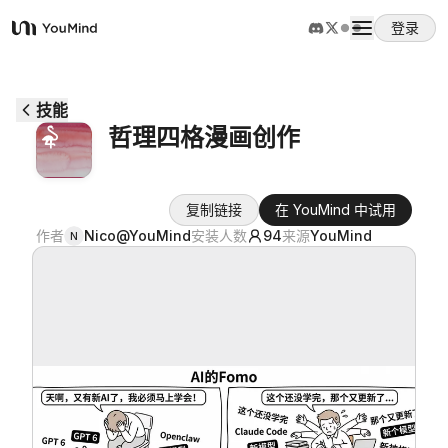
登录
YouMind
概览
技能
哲理四格漫画创作
使用案例
复制链接
在 YouMind 中试用
技能
作者
Nico@YouMind
安装人数
94
来源
YouMind
N
提示词
定价
下载