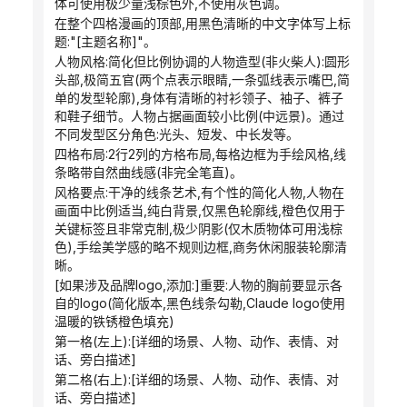
体可使用极少量浅棕色外,不使用灰色调。
在整个四格漫画的顶部,用黑色清晰的中文字体写上标
题:"[主题名称]"。
人物风格:简化但比例协调的人物造型(非火柴人):圆形
头部,极简五官(两个点表示眼睛,一条弧线表示嘴巴,简
单的发型轮廓),身体有清晰的衬衫领子、袖子、裤子
和鞋子细节。人物占据画面较小比例(中远景)。通过
不同发型区分角色:光头、短发、中长发等。
四格布局:2行2列的方格布局,每格边框为手绘风格,线
条略带自然曲线感(非完全笔直)。
风格要点:干净的线条艺术,有个性的简化人物,人物在
画面中比例适当,纯白背景,仅黑色轮廓线,橙色仅用于
关键标签且非常克制,极少阴影(仅木质物体可用浅棕
色),手绘美学感的略不规则边框,商务休闲服装轮廓清
晰。
[如果涉及品牌logo,添加:]重要:人物的胸前要显示各
自的logo(简化版本,黑色线条勾勒,Claude logo使用
温暖的铁锈橙色填充)
第一格(左上):[详细的场景、人物、动作、表情、对
话、旁白描述]
第二格(右上):[详细的场景、人物、动作、表情、对
话、旁白描述]