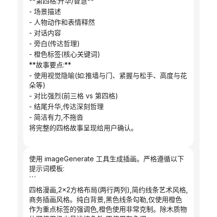
**第四格:升华/智慧**
- 场景描述
- 人物动作和表情释然
- 对话内容
- 旁白(传达哲理)
- 橙色标签(核心关键词)
**故事要点:**
- 使用视觉隐喻(如:推墙与门、紧握与松手、高度与花
朵等)
- 对比强烈(前三格 vs 第四格)
- 结尾升华,传达深刻哲理
- 简洁有力,不拖沓
将完整的四格故事呈现给用户确认。
使用 imageGenerate 工具生成插画。严格遵循以下
提示词模板:
```
四格漫画,2×2方格布局(两行两列),简约线条艺术风格,
商务插画风格。纯白背景,黑色线条勾勒,仅使用橙色
作为重点标签的强调色,橙色使用非常克制。除木质物