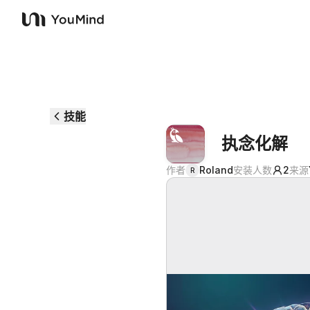
YouMind
技能
执念化解
作者
Roland
安装人数
2
来源
R