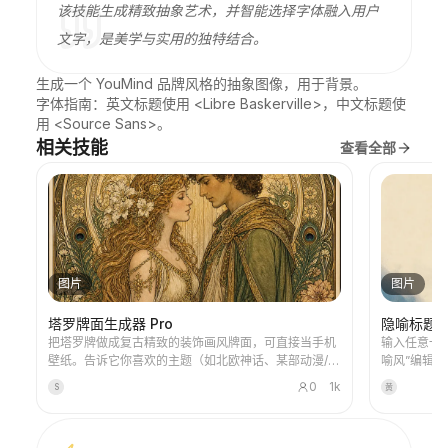
该技能生成精致抽象艺术，并智能选择字体融入用户
文字，是美学与实用的独特结合。
生成一个 YouMind 品牌风格的抽象图像，用于背景。

字体指南：英文标题使用 <Libre Baskerville>，中文标题使
用 <Source Sans>。
相关技能
查看全部
图片
图片
塔罗牌面生成器 Pro
隐喻标题
把塔罗牌做成复古精致的装饰画风牌面，可直接当手机
输入任意一
壁纸。告诉它你喜欢的主题（如北欧神话、某部动漫/游
喻风”编辑
戏IP）或想抽哪些牌，它就能产出风格统一、寓意精美
色点缀的克制
0
1k
S
黄
的塔罗牌图。支持整套78张、单组或自选几张，画面精
幅。适用于新
致耐看、没有粗糙的AI塑料感。可配合YouMind定时任
务实现每天早上自动抽牌+解读（需自行配置定时任