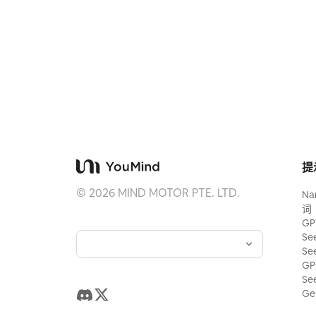
提
©
2026
MIND MOTOR PTE. LTD.
Na
词
GP
Se
Se
GP
Se
Ge