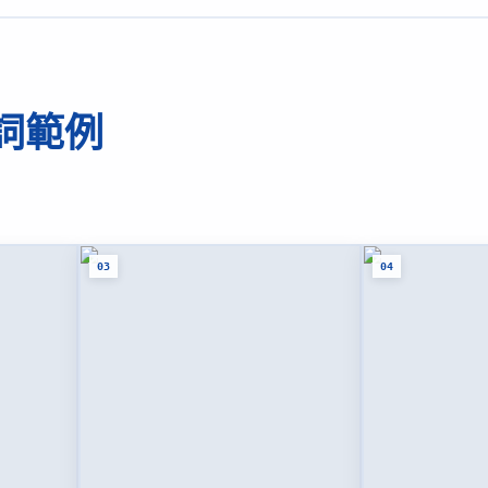
示詞範例
03
04