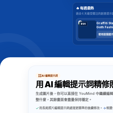
🔥 每週最熱
過去七天最受關注的創意提示
Graffiti S
#01
Goth Fashi
使用這個提
AI 編輯提示詞
用 AI 編輯提示詞精修
生成圖片後，你可以直接在 YouMind 中繼續編
整什麼，其餘畫面會盡量保持穩定。
用長尾照片編輯提示詞處理更精準的後續修改。
框選