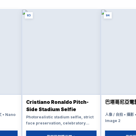
03
04
Cristiano Ronaldo Pitch-
巴塔哥尼亞電
Side Stadium Selfie
 • Nano
人像 / 自拍 • 攝影 
Photorealistic stadium selfie, strict
Image 2
face preservation, celebratory
football atmosphere