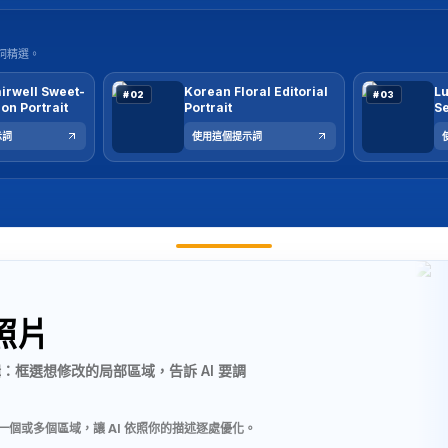
詞精選。
tairwell Sweet-
Korean Floral Editorial
Lu
#02
#03
on Portrait
Portrait
Se
示詞
使用這個提示詞
照片
輯：框選想修改的局部區域，告訴 AI 要調
一個或多個區域，讓 AI 依照你的描述逐處優化。