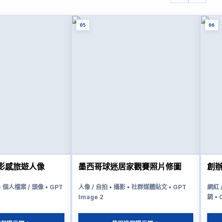
05
06
影感旅遊人像
墨西哥球迷居家觀賽照片修圖
創
• 個人檔案 / 頭像 • GPT
人像 / 自拍 • 攝影 • 社群媒體貼文 • GPT
網紅 
Image 2
銷 • 