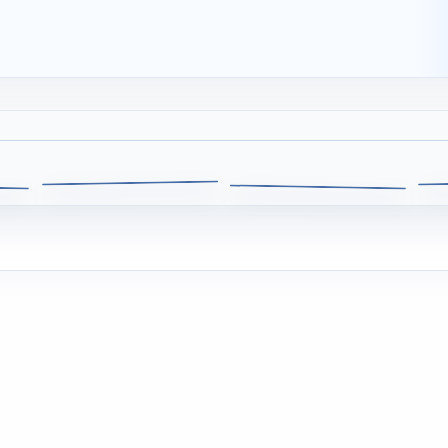
漫畫英雄
畫頭像
電影海報