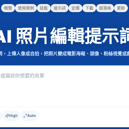
概覽
使用案例
技能
提示詞
定價
下載
部落格
更新
AI 照片
編輯提示
詞，上傳人像或自拍，把照片變成電影海報、頭像、粉絲視覺或
High
Auto