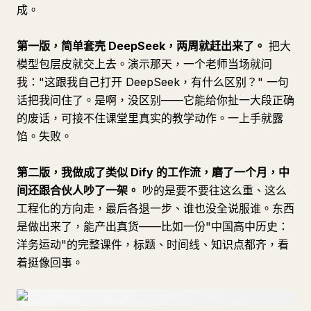
成。
第一版，简单套壳 DeepSeek，两周就赶出来了。
把大
模型包层皮就交上去。演示那天，一个老师当场就问
我："这跟我自己打开 DeepSeek，有什么区别？" 一句
话把我问住了。是啊，没区别——它能给你扯一大段正确
的废话，可接不住课堂里真实的教学动作。一上手就露
馅。失败。
第二版，我做成了类似 Dify 的工作流，磨了一个月，中
间还跟合伙人吵了一架。
吵的是要不要往这么重、这么
工程化的方向走，最后各退一步、谁也没全说服谁。东西
是做出来了，能产出真货——比如一份"中国高中历史：
洋务运动"的完整课件，标题、时间线、知识点都齐，看
着挺像回事。