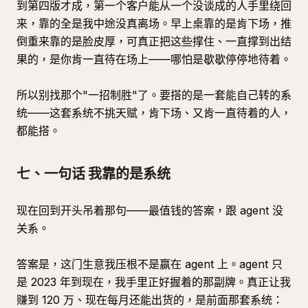
到第四版才成，第一个客户能从一个没谈成的人手里绕回
来，靠的全是我中途没真离场。早上桌靠的是肯下场，推
倒重来靠的是脸皮厚，可真正把这些撑住、一直撑到出结
果的，是你肯一直待在场上——哪怕是歇歇停停地待着。
所以别找那个"一招制胜"了。要搭的是一套能自己转的系
统——这套系统不挑天赋，肯下场、又肯一直待着的人，
都能搭。
七、一句话 我靠的是系统
现在回到开头吊着那句——最值钱的答案，跟 agent 没
关系。
答案是，这门生意我压根不是赢在 agent 上。agent 只
是 2023 年到现在，我手里正好握着的那副牌。真正让我
赚到 120 万、现在每月还能出货的，是前面那套系统：