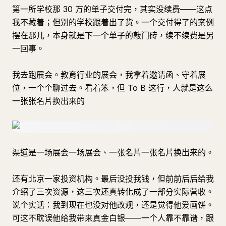
第一所学校那 30 万的单子交付完，其实没续费——这点
我不藏着；但别的学校跟着出了货。一个交付得了的案例
摆在那儿，本身就是下一个单子的敲门砖，续不续费是另
一回事。
我去跑展会。教育行业的展会，我拿着邀请函、守着展
位，一个个聊过去。看着笨，但 To B 这行，人就是这么
一张张名片换出来的
渠道是一场展会一场展会、一张名片一张名片换出来的。
还有北京一家投资机构。最后没投我钱，但前前后后给我
介绍了三次资源，这三次还真转化成了一部分实际营收。
说个实话：我到现在也没对他改观，还是觉得他爱画饼。
可这不耽误他给我带来真金白银——一个人靠不靠谱，跟