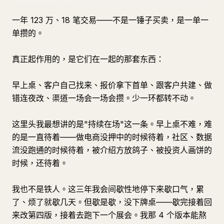
一年 123 万、18 笔交易——不是一锤子买卖，是一单一
单攒的。
真正起作用的，是它们在一起的那套东西：
早上桌、客户自己找来、报价拿下首单、跟客户共建、做
错连夜改、渠道一场会一场会攒。少一环都转不动。
这里头我最想讲的是"持续在场"这一条。早上桌不难，难
的是一直待着——做电商没押中的时候待着，社区、数据
流没跑通的时候待着，被介绍方放鸽子、被投资人画饼的
时候，还待着。
我也不是铁人。这三年我会间歇性地停下来歇口气，累
了、烦了就歇几天。但歇是歇，没下牌桌——歇完接着回
来改第四版，接着去跑下一个展会。我那 4 个版本能熬