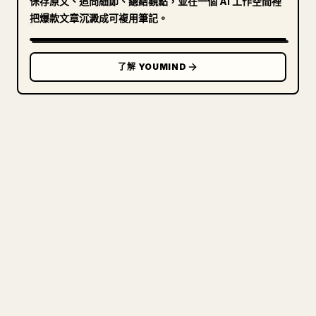
保存原文、追問細節、總結觀點，並在一個 AI 工作空間裡
把爆款文章沉澱成可複用筆記。
了解 YOUMIND
寫給創作者
把你的 MARKDOWN 變成乾淨
的 𝕏 文章
圖片上傳、表格、程式碼區塊，往 𝕏 上手動重排太
痛苦。YouMind 把整篇 Markdown 一鍵轉成乾淨、
可直接發佈的 𝕏 文章草稿。