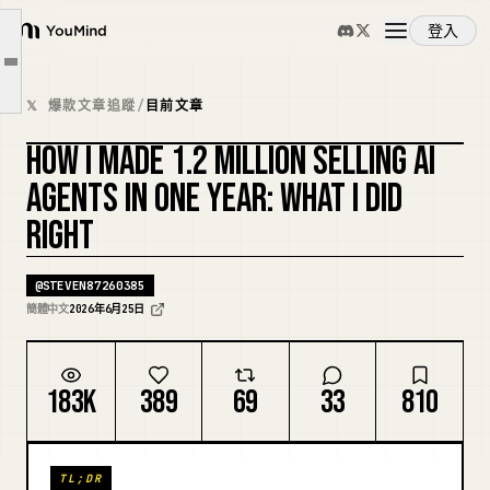
二、第一个客户，是一句话问出来的
登入
三、第一次报价 30 万，我靠""成了交
YouMind
文章大綱
四、最大的一次改错：我连做坏了三个版本，第四个才成
概覽
𝕏 爆款文章追蹤
/
目前文章
五、现在还能出货，靠的是一场会一场会攒下来的渠道
HOW I MADE 1.2 MILLION SELLING AI
六、复盘：单点优势全不够，关键是这一条
使用案例
AGENTS IN ONE YEAR: WHAT I DID
七、一句话 我靠的是系统
RIGHT
技能
@
STEVEN87260385
提示詞
簡體中文
2026年6月25日
定價
183K
389
69
33
810
下載
TL;DR