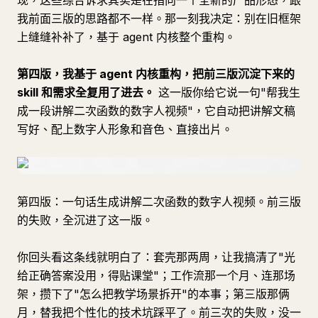
现，这些综合诉求其实是在指向一个全新的产品形态，跟
我前面三版的思路都不一样。那一刻我决定：别在旧框架
上缝缝补补了，基于 agent 内核整个重构。
第四版，我基于 agent 内核重构，把前三版沉淀下来的
skill 和需求全复用了进去。
这一版你给它说一句"帮我生
成一段讲解二次函数的数字人视频"，它自动把讲解文稿
写好、配上数字人形象和音色、直接出片。
第四版：一句话生成讲解二次函数的数字人视频。前三版
的失败，全沉进了这一版。
你回头看这条线就明白了：套壳那两周，让我搞清了"光
给正确答案没用，得贴课堂"；工作流那一个月、连那场
架，攒下了"怎么把教学场景拆开"的本事；第三版那俩
月，替我把个性化的技术坑踩平了。前三次的失败，没一