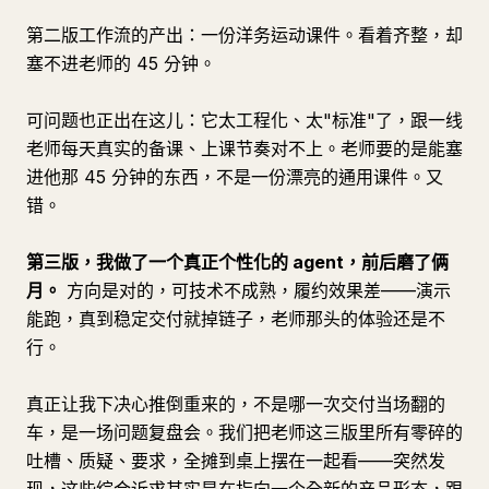
第二版工作流的产出：一份洋务运动课件。看着齐整，却
塞不进老师的 45 分钟。
可问题也正出在这儿：它太工程化、太"标准"了，跟一线
老师每天真实的备课、上课节奏对不上。老师要的是能塞
进他那 45 分钟的东西，不是一份漂亮的通用课件。又
错。
第三版，我做了一个真正个性化的 agent，前后磨了俩
月。
方向是对的，可技术不成熟，履约效果差——演示
能跑，真到稳定交付就掉链子，老师那头的体验还是不
行。
真正让我下决心推倒重来的，不是哪一次交付当场翻的
车，是一场问题复盘会。我们把老师这三版里所有零碎的
吐槽、质疑、要求，全摊到桌上摆在一起看——突然发