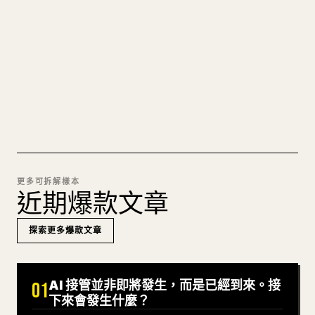
圖片上傳、表格、程式碼區塊，往 𝕏 上手動重排太
痛苦。YouMind 把整篇 Markdown 一鍵轉成乾淨、
可直接發佈的 𝕏 文章草稿。
試試 MARKDOWN 轉 𝕏
更多可拆解樣本
近期爆款文章
探索更多爆款文章
AI 接管並非即將發生，而是已經到來。接
01
下來會發生什麼？