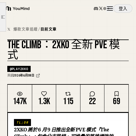
選擇增幅
登入
YouMind
在篝火處休息
文章大綱
概覽
挑戰中頭目
𝕏 爆款文章追蹤
/
目前文章
抵達頂峰
THE CLIMB：2XKO 全新 PVE 模
使用案例
獲得獎勵
式
再次攀登
技能
2XKO 的 The Climb PVE 模式將於 2026 年 6 月 9 日推出
@
PLAY2XKO
英語
2026年6月08日
提示詞
147K
1.3K
115
22
69
定價
TL;DR
下載
2XKO 將於 6 月 9 日推出全新 PVE 模式「The