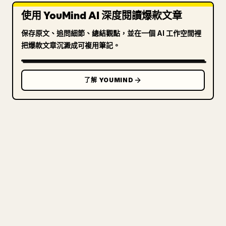
使用 YouMind AI 深度閱讀爆款文章
保存原文、追問細節、總結觀點，並在一個 AI 工作空間裡
把爆款文章沉澱成可複用筆記。
了解 YOUMIND
寫給創作者
把你的 MARKDOWN 變成乾淨
的 𝕏 文章