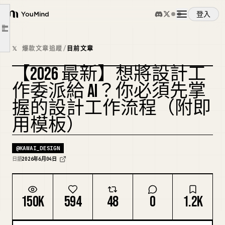
實戰適用的 5 步驟 AI 設計生產流程
登入
YouMind
1. 用一句話決定目的
文章大綱
2. 確定顧客與媒介
概覽
𝕏 爆款文章追蹤
/
目前文章
3. 用 AI 生成多個方向
【2026 最新】想將設計工
4. 由人類縮減到一個方向
使用案例
複刻封面
5. 分開進行收尾與驗證
作委派給 AI？你必須先掌
可直接套用的需求模板
握的設計工作流程（附即
技能
失敗 AI 設計的共同特徵
用模板）
今天就能做的事
提示詞
@
KAWAI_DESIGN
相關免費線上研討會
日語
2026年6月04日
定價
150K
594
48
0
1.2K
下載