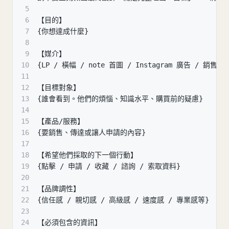
5
6
【目的】
7
{你想達成什麼}
8
9
【媒介】
10
{LP / 橫幅 / note 首圖 / Instagram 廣告 / 銷售資
11
12
【目標對象】
13
{誰會看到。他們的煩惱、知識水平、購買前的疑慮}
14
15
【產品/服務】
16
{要銷售、傳達或讓人申請的內容}
17
18
【希望他們採取的下一個行動】
19
{點擊 / 申請 / 收藏 / 諮詢 / 索取資料}
20
21
【品牌調性】
22
{信任感 / 親切感 / 高級感 / 速度感 / 專業感等}
23
24
【必須包含的資訊】