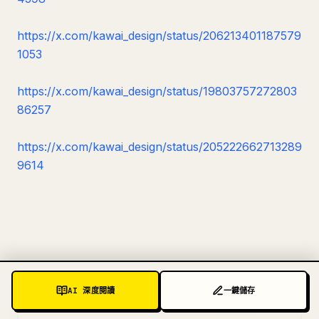
https://x.com/kawai_design/status/206213401187579
1053
https://x.com/kawai_design/status/19803757272803
86257
https://x.com/kawai_design/status/205222662713289
9614
AI 深度閱讀
一鍵儲存
使用 YouMind AI 深度閱讀爆款文章