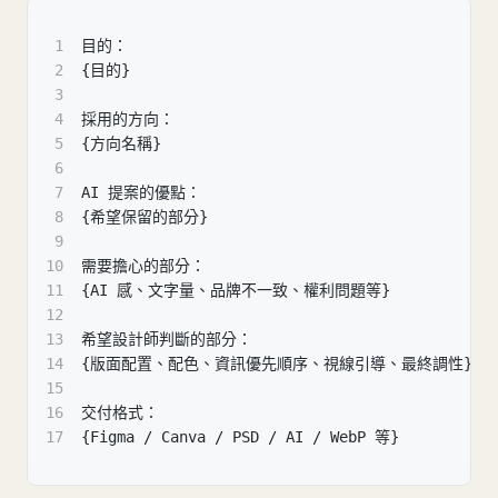
1
目的：
2
{目的}
3
4
採用的方向：
5
{方向名稱}
6
7
AI 提案的優點：
8
{希望保留的部分}
9
10
需要擔心的部分：
11
{AI 感、文字量、品牌不一致、權利問題等}
12
13
希望設計師判斷的部分：
14
{版面配置、配色、資訊優先順序、視線引導、最終調性}
15
16
交付格式：
17
{Figma / Canva / PSD / AI / WebP 等}