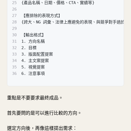
25
{產品名稱、日期、價格、CTA、實績等}
26
27
【應排除的表現方式】
28
{誇大、NG 詞彙、法律上應避免的表現、與競爭對手過於相
29
30
【輸出格式】
31
1. 方向名稱
32
2. 目標
33
3. 版面配置提案
34
4. 主文案提案
35
5. 視覺提案
36
6. 注意事項
重點是不要要求最終成品。
首先要問的是可以進行比較的方向。
選定方向後，再像這樣提出需求：