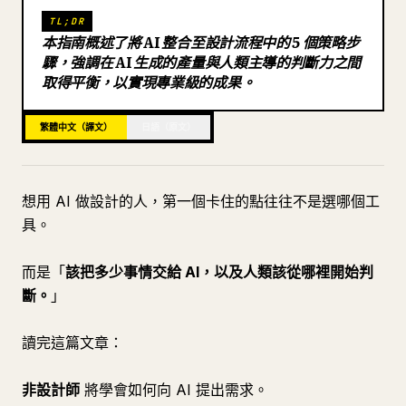
TL;DR
部落格
本指南概述了將 AI 整合至設計流程中的 5 個策略步
驟，強調在 AI 生成的產量與人類主導的判斷力之間
取得平衡，以實現專業級的成果。
更新
繁體中文（譯文）
日語（原文）
想用 AI 做設計的人，第一個卡住的點往往不是選哪個工
具。
而是「
該把多少事情交給 AI，以及人類該從哪裡開始判
斷。
」
讀完這篇文章：
非設計師
將學會如何向 AI 提出需求。