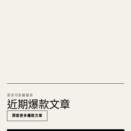
把你的 MARKDOWN 變成乾淨
的 𝕏 文章
圖片上傳、表格、程式碼區塊，往 𝕏 上手動重排太
痛苦。YouMind 把整篇 Markdown 一鍵轉成乾淨、
可直接發佈的 𝕏 文章草稿。
試試 MARKDOWN 轉 𝕏
更多可拆解樣本
近期爆款文章
探索更多爆款文章