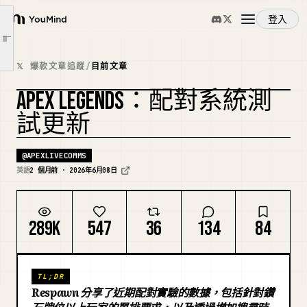
測試：提高最大佇列搜尋時間
登入
YouMind
測試：低技能非積分大廳加入機器人
文章大綱
測試：鑽石以上僅限單排
概覽
𝕏 爆款文章追蹤
/
目前文章
測試：4.5 小時積分賽地圖輪換
APEX LEGENDS：配對系統測
進行中的測試：限制 1 個階級的積分賽預組隊伍
使用案例
測試的挑戰
試更新
結論
技能
@
APEXLIVECOMMS
英語
2 個月前 · 2026年6月08日
提示詞
289K
547
36
134
84
定價
TL;DR
下載
Respawn 分享了近期配對實驗的數據，包括針對鑽