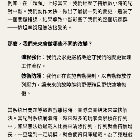
例如，在「超頻」上線當天，我們經歷了持續數小時的配
對中斷。我們動作太快，做出了最後一刻的變更，遺漏了
一個關鍵錯誤，結果導致中斷影響了我們的整個玩家群
——這坦率說是無法接受的。
那麼，我們未來會做哪些不同的改變？
流程強化
：我們要求更嚴格地遵守我們的變更管理
工作流程。
技術防護
：我們正在實施自動機制，以自動釋放佇
列壓力，讓未來的故障能夠更優雅且更快速地恢
復。
當系統出問題導致遊戲離線時，團隊會團結起來盡快解
決。當配對系統崩潰時，越來越多的玩家會累積在佇列
中；如果無法透過載入比賽來清除佇列，佇列就會持續增
長，一旦達到一定規模，就會使資料庫過載。為了讓遊戲