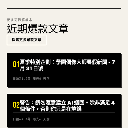
更多可拆解樣本
近期爆款文章
探索更多爆款文章
夏季特別企劃：學園偶像大師暑假新聞 - 7
01
月 31 日號
日語
31.9萬
曝光
6 天前
警告：請勿隨意建立 AI 迴圈。除非滿足 4
02
個條件，否則你只是在燒錢
日語
44.3萬
曝光
6 天前