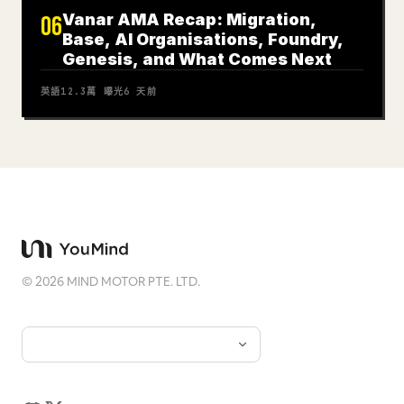
Vanar AMA Recap: Migration,
06
Base, AI Organisations, Foundry,
Genesis, and What Comes Next
英語
12.3萬
曝光
6 天前
©
2026
MIND MOTOR PTE. LTD.