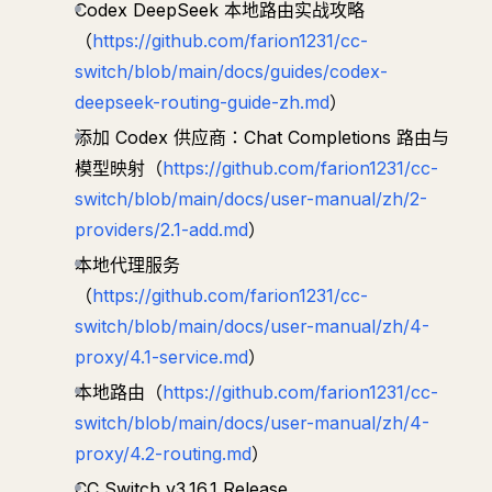
Codex DeepSeek 本地路由实战攻略
（
https://github.com/farion1231/cc-
switch/blob/main/docs/guides/codex-
deepseek-routing-guide-zh.md
）
添加 Codex 供应商：Chat Completions 路由与
模型映射（
https://github.com/farion1231/cc-
switch/blob/main/docs/user-manual/zh/2-
providers/2.1-add.md
）
本地代理服务
（
https://github.com/farion1231/cc-
switch/blob/main/docs/user-manual/zh/4-
proxy/4.1-service.md
）
本地路由（
https://github.com/farion1231/cc-
switch/blob/main/docs/user-manual/zh/4-
proxy/4.2-routing.md
）
CC Switch v3.16.1 Release