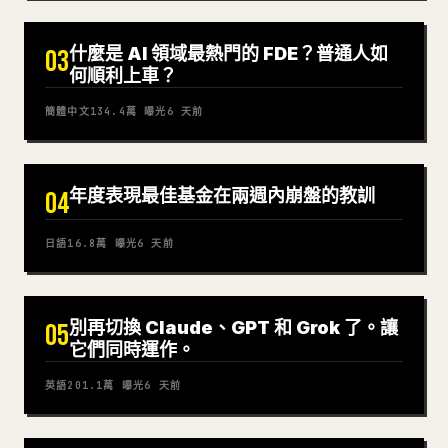
什麼是 AI 領域最熱門的 FDE？普通人如
03
何順利上車？
簡體中文
134.4萬
曝光
6 天前
年度表現最佳基金在兩週內崩盤的教訓
04
日語
16.8萬
曝光
6 天前
別再切換 Claude、GPT 和 Grok 了。讓
05
它們同時運作。
英語
201.1萬
曝光
6 天前