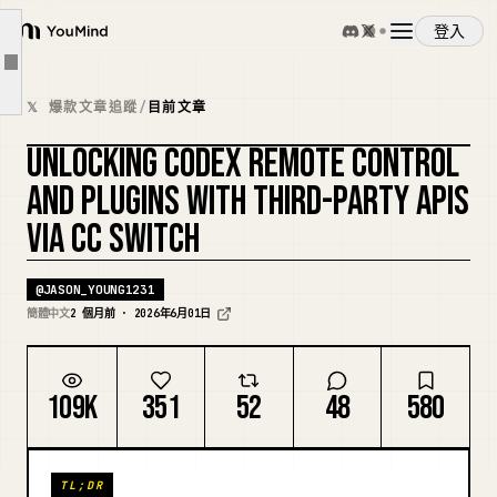
第四步：需要时开启本地路由并接管 Codex
登入
YouMind
第五步：切换第三方供应商并重启 Codex
文章大綱
概覽
背后的原理
𝕏 爆款文章追蹤
/
目前文章
需要理解的副作用
UNLOCKING CODEX REMOTE CONTROL
使用案例
Codex 里显示的账号始终是官方账号
複刻封面
AND PLUGINS WITH THIRD-PARTY APIS
不要用 Codex 账号信息判断计费方
VIA CC SWITCH
技能
修改模型映射后要重启 Codex
关闭开关会回到旧行为
@
JASON_YOUNG1231
提示詞
簡體中文
2 個月前 · 2026年6月01日
常见问题
参考链接
定價
109K
351
52
48
580
下載
TL;DR