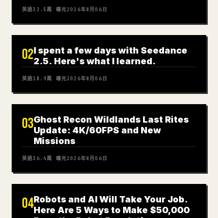
英語
32.5萬
曝光
2026年8月06日
I spent a few days with Seedance
02
2.5. Here's what I learned.
英語
18.9萬
曝光
2026年8月06日
Ghost Recon Wildlands Last Rites
03
Update: 4K/60FPS and New
Missions
英語
36.4萬
曝光
2026年8月06日
Robots and AI Will Take Your Job.
04
Here Are 5 Ways to Make $50,000