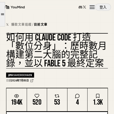
所以我將它劃分為「4 個層級」── 2.0 設計
登入
YouMind
2.0 的核心 ──「夜間編譯器」
文章大綱
概覽
讓大腦保持活力的「循環」
𝕏 爆款文章追蹤
/
目前文章
你不必每天選擇「你看到的記憶」
如何用 CLAUDE CODE 打造
使用案例
然後 Fable 5 來了 ── 我丟掉了 80% 我培養出來的「指令」
複刻封面
「數位分身」：歷時數月
總結 ── 建立「自己的複製品」的 7 個步驟
構建第二大腦的完整記
技能
錄，並以 FABLE 5 最終定案
提示詞
@
MASAHIROCHAEN
日語
2026年7月05日
定價
194K
520
53
4
1.3K
下載