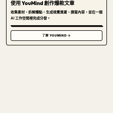
使用 YouMind 創作爆款文章
收集素材、拆解爆點、生成視覺資產、撰寫內容，並在一個
AI 工作空間裡完成分發。
了解 YOUMIND
寫給創作者
把你的 MARKDOWN 變成乾淨
的 𝕏 文章
圖片上傳、表格、程式碼區塊，往 𝕏 上手動重排太