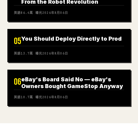
From the Robot Revolution
英語
86.4萬
曝光
2026年8月06日
You Should Deploy Directly to Prod
05
英語
13.7萬
曝光
2026年8月06日
eBay's Board Said No — eBay's
06
Owners Bought GameStop Anyway
英語
10.7萬
曝光
2026年8月06日