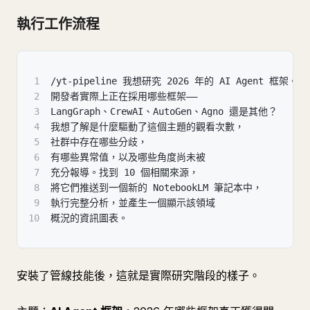
執行工作流程
1
/yt-pipeline 我想研究 2026 年的 AI Agent 框架。
2
開發者實際上正在採用哪些框架——
3
LangGraph、CrewAI、AutoGen、Agno 還是其他？
4
我想了解是什麼驅動了這個主題的觀看次數，
5
社群中存在哪些分歧，
6
有哪些異常值，以及哪些角度尚未被
7
充分報導。找到 10 個相關來源，
8
將它們推送到一個新的 NotebookLM 筆記本中，
9
執行完整分析，並產生一個顯示該領域
10
概況的資訊圖表。
安裝了管線技能後，這就是實際研究階段的樣子。