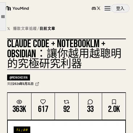
步驟 3：安裝 NotebookLM-py
登入
YouMind
步驟 4：建立 NotebookLM 技能
文章大綱
概覽
步驟 5：將所有功能結合成一個管線技能
𝕏 爆款文章追蹤
/
目前文章
執行工作流程
CLAUDE CODE + NOTEBOOKLM +
使用案例
Obsidian 如何讓它成為一個完全不同的工具
複刻封面
OBSIDIAN：讓你越用越聰明
沒有人提到的模組化重點
的究極研究利器
技能
你最終會得到什麼
@
MONOKERN
提示詞
英語
2026年5月31日
定價
363K
617
92
33
2.0K
下載
TL;DR