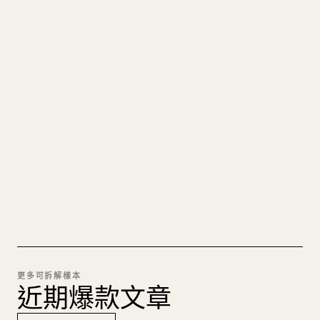
寫給創作者
把你的 MARKDOWN 變成乾淨
的 𝕏 文章
圖片上傳、表格、程式碼區塊，往 𝕏 上手動重排太
痛苦。YouMind 把整篇 Markdown 一鍵轉成乾淨、
可直接發佈的 𝕏 文章草稿。
試試 MARKDOWN 轉 𝕏
更多可拆解樣本
近期爆款文章