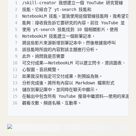
1
/skill-creator 我想建立一個 YouTube 研究管線
2
技能，它結合了 yt-search 技能和
3
NotebookLM 技能。當我使用這個管線技能時，我希望它
4
能夠：接收我告訴它要研究的內容，前往 YouTube 並
5
使用 yt-search 技能找到 10 個相關影片，使用
6
NotebookLM 技能建立一個新筆記本，
7
將這些影片來源新增到筆記本中，然後根據我呼叫
8
該技能時所說的內容對該主題進行分析。
9
此外，詢問我是否需要
10
可交付成果——NotebookLM 可以建立閃卡、資訊圖表、
11
心智圖、音訊概覽。
12
如果我沒有指定可交付成果，則預設為無。
13
分析完成後，將所有內容以 Markdown 檔案形式
14
儲存到筆記庫中，並同時在聊天中顯示。
15
在輸出中包含所有 YouTube 搜尋中繼資料——使用的來源、
16
觀看次數、頻道名稱、互動率。