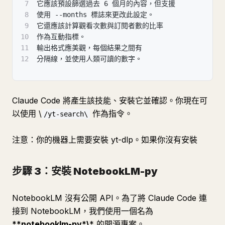
7
它應該預設篩選過去 6 個月的內容，但支援
8
使用 --months 標誌來更改此設定。
9
它還應該計算觀看次數與訂閱者數的比率
10
作為互動指標。
11
輸出格式應美觀，每個結果之間有
12
分隔線，並使用人類可讀的數字。
Claude Code 將產生該技能、安裝它並確認。你現在可
以使用 \
作為指令。
/yt-search\
注意：你的機器上需要安裝 yt-dlp。如果你沒有安裝
步驟 3：安裝 NotebookLM-py
NotebookLM 沒有公開 API。為了將 Claude Code 連
接到 NotebookLM，我們使用一個名為
**notebooklm-py*\
* 的開源專案。