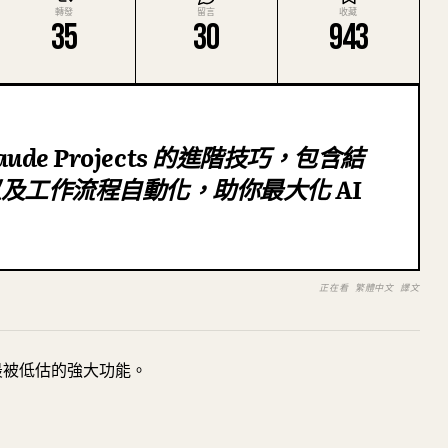
轉發
留言
收藏
35
30
943
aude Projects 的進階技巧，包含結
及工作流程自動化，助你最大化 AI
正在看 繁體中文 譯文
領域中最被低估的強大功能。