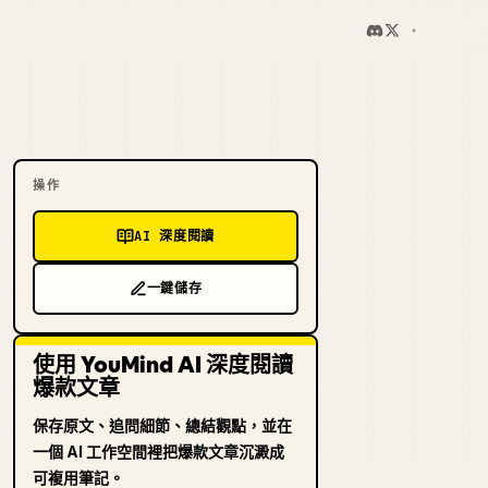
操作
AI 深度閱讀
一鍵儲存
使用 YouMind AI 深度閱讀
爆款文章
保存原文、追問細節、總結觀點，並在
一個 AI 工作空間裡把爆款文章沉澱成
可複用筆記。