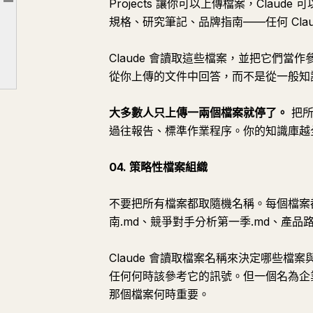
Projects 讓你可以上傳檔案，Cla
文章大綱
規格、研究筆記、品牌指南——任何 Cla
高手秘訣（22 到 25）
快速入門設定
Claude 會讀取這些檔案，並把它們當作
TL;DR
從你上傳的文件中回答，而不是從一般知
大多數人只上傳一兩個檔案就停了。
把所
過往報告、標準作業程序。你的知識庫越全
04. 策略性檔案組織
不要把所有檔案都取隨機名稱。每個檔案都
南.md、競爭對手分析第一季.md、產品路
Claude 會讀取檔案名稱來決定哪些檔案與你
任何何時該參考它的訊號。但一個名為企業方案
那個檔案何時重要。