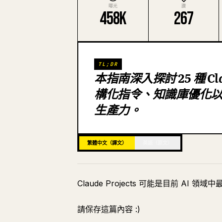
曝光
讚
458K
267
TL;DR
本指南深入探討 25 種 Cl
構化指令、知識庫優化以
生產力。
繁體中文（譯文）
英語（原文）
Claude Projects 可能是目前 AI 
請保存這篇內容 :)