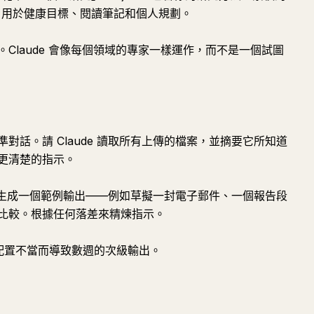
t，用於健康目標、閱讀筆記和個人規劃。
檔案。Claude 會像每個領域的專家一樣運作，而不是一個試圖
校準對話。請 Claude 讀取所有上傳的檔案，並摘要它所知道
更清楚的指示。
的上下文，生成一個範例輸出——例如草擬一封電子郵件、一個報告段
比較。根據任何落差來精煉指示。
ct 配置不當而導致數週的次級輸出。