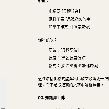
規則：
永遠要 [具體行為]
絕對不要 [具體避免的事]
如果不確定，[該怎麼做]
輸出預設：
語氣：[具體語氣]
長度：[預設長度偏好]
格式：[你希望輸出如何結構]
這種結構化格式能產出比散文段落更一致的表
理，而不是從連貫的文字中解析意義。
設定與配置（01 到 07）
03. 知識庫上傳
日常工作流程（08 到 14）
進階技巧（15 到 21）