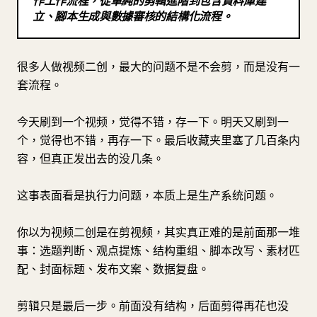
作工作流程，從單純的剪輯進階到包含資料庫建
立、腳本生成與數據審核的結構化流程。
部落格
更新
很多人做视频二创，最大的问题不是不会剪，而是没有一
套流程。
今天刷到一个视频，觉得不错，存一下。明天又刷到一
个，觉得也不错，再存一下。最后收藏夹里塞了几百条内
容，但真正发出去的没几条。
这事表面看是执行力问题，本质上是生产系统问题。
你以为视频二创是在剪视频，其实真正难的是前面那一堆
事：选题判断、观点提炼、结构重组、脚本改写、素材匹
配、封面标题、发布文案、数据复盘。
剪辑只是最后一步。前面没有结构，后面剪得再花也没