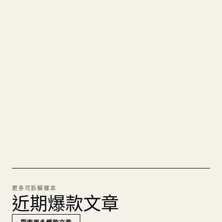
寫給創作者
把你的 MARKDOWN 變成乾淨
的 𝕏 文章
圖片上傳、表格、程式碼區塊，往 𝕏 上手動重排太
痛苦。YouMind 把整篇 Markdown 一鍵轉成乾淨、
可直接發佈的 𝕏 文章草稿。
試試 MARKDOWN 轉 𝕏
更多可拆解樣本
近期爆款文章