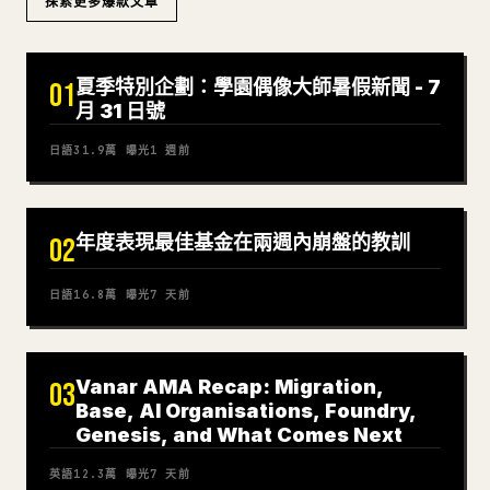
探索更多爆款文章
夏季特別企劃：學園偶像大師暑假新聞 - 7
01
月 31 日號
日語
31.9萬
曝光
1 週前
年度表現最佳基金在兩週內崩盤的教訓
02
日語
16.8萬
曝光
7 天前
Vanar AMA Recap: Migration,
03
Base, AI Organisations, Foundry,
Genesis, and What Comes Next
英語
12.3萬
曝光
7 天前