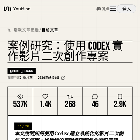
登入
YouMind
概覽
𝕏 爆款文章追蹤
/
目前文章
案例研究：使用 CODEX 實
使用案例
複刻封面
作影片二次創作專案
技能
@
BOKE_HUANG
簡體中文
2 個月前 · 2026年6月06日
提示詞
537K
1.4K
268
46
2.9K
定價
TL;DR
下載
本文說明如何使用 Codex 建立系統化的影片二次創