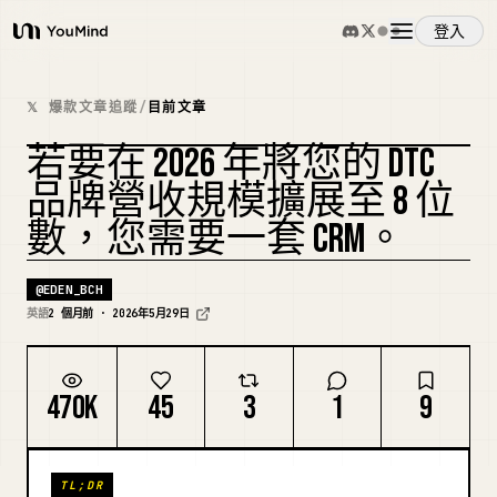
登入
YouMind
概覽
𝕏 爆款文章追蹤
/
目前文章
若要在 2026 年將您的 DTC
使用案例
複刻封面
品牌營收規模擴展至 8 位
數，您需要一套 CRM。
技能
@
EDEN_BCH
提示詞
英語
2 個月前 · 2026年5月29日
定價
470K
45
3
1
9
下載
TL;DR