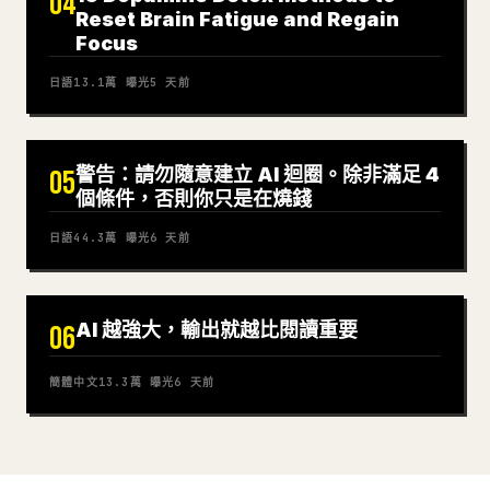
04
Reset Brain Fatigue and Regain
Focus
日語
13.1萬
曝光
5 天前
警告：請勿隨意建立 AI 迴圈。除非滿足 4
05
個條件，否則你只是在燒錢
日語
44.3萬
曝光
6 天前
AI 越強大，輸出就越比閱讀重要
06
簡體中文
13.3萬
曝光
6 天前