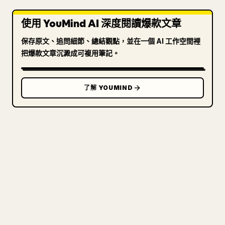
使用 YouMind AI 深度閱讀爆款文章
保存原文、追問細節、總結觀點，並在一個 AI 工作空間裡
把爆款文章沉澱成可複用筆記。
了解 YOUMIND
寫給創作者
把你的 MARKDOWN 變成乾淨
的 𝕏 文章