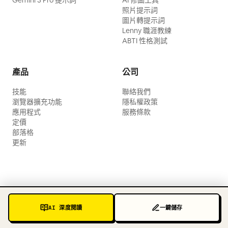
Gemini 3 Pro 提示詞
AI 修圖工具
照片提示詞
圖片轉提示詞
Lenny 職涯教練
ABTI 性格測試
產品
公司
技能
聯絡我們
瀏覽器擴充功能
隱私權政策
應用程式
服務條款
定價
部落格
更新
AI 深度閱讀
一鍵儲存