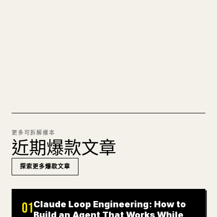
圖片上傳、表格、程式碼區塊，往 𝕏 上手動重排太
痛苦。YouMind 把整篇 Markdown 一鍵轉成乾淨、
可直接發佈的 𝕏 文章草稿。
試試 MARKDOWN 轉 𝕏
更多可拆解樣本
近期爆款文章
探索更多爆款文章
Claude Loop Engineering: How to
01
Build an Agent That Works While