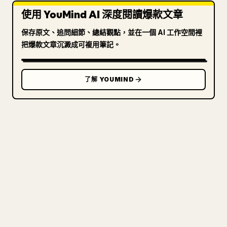
使用 YouMind AI 深度閱讀爆款文章
保存原文、追問細節、總結觀點，並在一個 AI 工作空間裡
把爆款文章沉澱成可複用筆記。
了解 YOUMIND
寫給創作者
把你的 MARKDOWN 變成乾淨
的 𝕏 文章