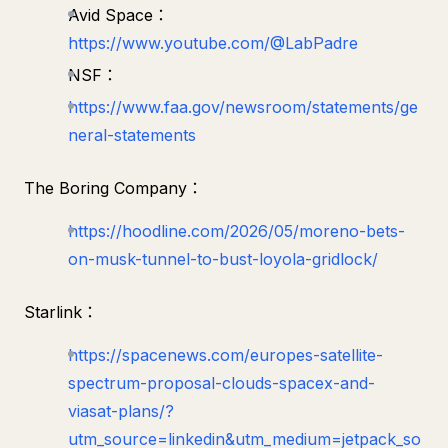
Avid Space：
https://www.youtube.com/@LabPadre
NSF：
https://www.faa.gov/newsroom/statements/ge
neral-statements
The Boring Company：
https://hoodline.com/2026/05/moreno-bets-
on-musk-tunnel-to-bust-loyola-gridlock/
Starlink：
https://spacenews.com/europes-satellite-
spectrum-proposal-clouds-spacex-and-
viasat-plans/?
utm_source=linkedin&utm_medium=jetpack_so