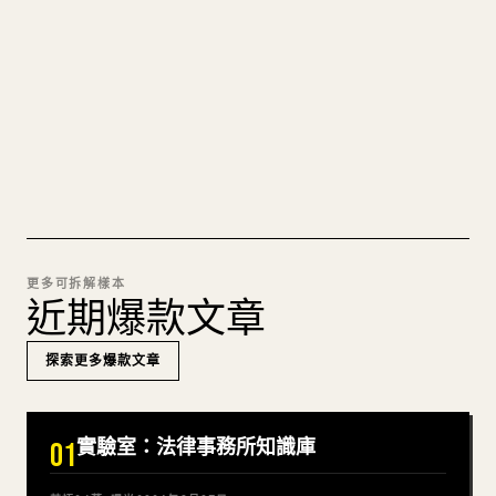
圖片上傳、表格、程式碼區塊，往 𝕏 上手動重排太
痛苦。YouMind 把整篇 Markdown 一鍵轉成乾淨、
可直接發佈的 𝕏 文章草稿。
試試 MARKDOWN 轉 𝕏
更多可拆解樣本
近期爆款文章
探索更多爆款文章
實驗室：法律事務所知識庫
01