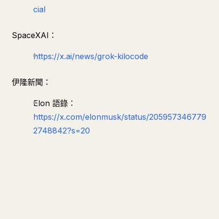
cial
SpaceXAI：
https://x.ai/news/grok-kilocode
伊隆新聞：
Elon 語錄：
https://x.com/elonmusk/status/205957346779
2748842?s=20