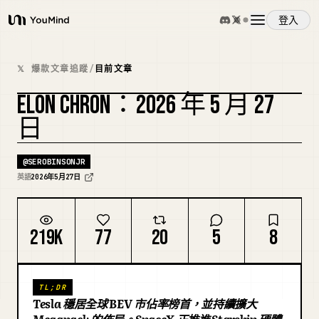
登入
YouMind
概覽
𝕏 爆款文章追蹤
/
目前文章
ELON CHRON：2026 年 5 月 27
使用案例
日
技能
@
SEROBINSONJR
英語
2026年5月27日
提示詞
219K
77
20
5
8
定價
TL;DR
下載
Tesla 穩居全球 BEV 市佔率榜首，並持續擴大