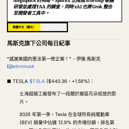
Megapack 的佈局。SpaceX 正推進 Starship 硬體
研發並處理 FAA 的調查，同時 xAI 也將 Grok 整合
部落格
至開發者工具中。
更新
繁體中文（譯文）
英語（原文）
馬斯克旗下公司每日紀事
"感謝美國的憲法第一修正案！" - 伊隆·馬斯克
(
@elonmusk
■ TESLA
$TSLA
($440.36，+1.56%)：
上海超級工廠發布了一段關於廠區花朵綻放的影
片。
2026 年第一季，Tesla 在全球所有純電動車
(BEV) 銷量中佔據 12.9% 的市場份額，排名第