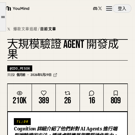
從一開始
登入
提升可靠性
YouMind
文章大綱
今天如何在 Devin 中使用自主測試
概覽
𝕏 爆款文章追蹤
/
目前文章
你會得到什麼回饋
大規模驗證 AGENT 開發成
棘手邊界
使用案例
果
非同步開發的未來是經過驗證的
技能
@
IDO_PESOK
英語
2 個月前 · 2026年5月29日
提示詞
210K
389
26
16
809
定價
TL;DR
下載
Cognition 詳細介紹了他們針對 AI Agents 進行端