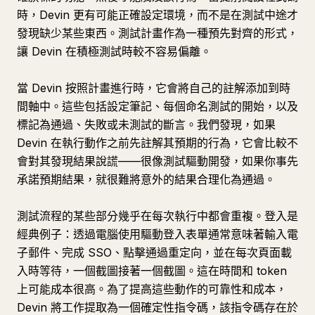
時，Devin 更有可能正確設定環境，而不是在測試中途才
發現缺少某些東西。測試計畫作為一種預先對齊的形式，
讓 Devin 在積極測試時較不容易偏離。
當 Devin 按照計畫進行時，它會將自己的註解添加到時
間軸中。這些包括設定筆記、每個命名測試的開始，以及
標記為通過、失敗或未測試的斷言。我們發現，如果
Devin 在執行動作之前先註解其預期的行為，它會比較不
會對其發現結果說謊——很像測試驅動開發，如果你事先
承諾預期結果，就很難將意外的結果合理化為通過。
測試流程的某些部分幾乎在每次執行中都會重複。登入是
經典例子：透過電腦使用驅動登入表單通常意味著輸入電
子郵件、完成 SSO、點擊通過重定向，並在每次頁面載
入時等待，一個截圖接著一個截圖。這在時間和 token
上可能成本很高。為了提高這些動作的可靠性和成本，
Devin 將工作提取為一個確定性指令碼，該指令碼存在於