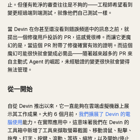
止。但僅有乾淨的審查往往是不夠的——工程師希望看到
變更經過端到端測試，就像他們自己測試一樣。
當 Devin 在你甚至還沒看到錯誤頻道中的訊息之前，就
提出一個修復用戶投訴的 PR，這感覺很棒。而讓它更魔
幻的是，當這個 PR 附帶了修復確實有效的證明。而這個
魔幻可能很快就會變成必需品——隨著越來越多的 PR 來
自主動式 Agent 的崛起，未經驗證的變更很快就會變得
無法管理。
從一開始
自從 Devin 推出以來，它一直能夠在雲端虛擬機器上展
示其工作成果。大約 6 個月前，
我們擴展了 Devin 的電
腦使用
能力。在實際應用中，這意味著我們在 Devin 的
工具箱中新增了工具來擷取螢幕截圖、移動滑鼠、點擊、
拖曳、打字、按鍵、滾動、等待、縮放，以及開始/停止