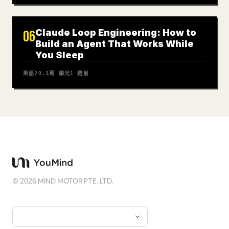
Claude Loop Engineering: How to
06
Build an Agent That Works While
You Sleep
英語
20.1萬
曝光
1 週前
©
2026
MIND MOTOR PTE. LTD.