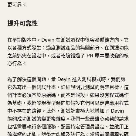
更可靠。
提升可靠性
在早期版本中，Devin 在測試過程中很容易偏離方向。它
以各種方式發生：過度測試產品的無關部分、在到達功能
之前迷失在設定中，或者乾脆錯過了 PR 原本要改變的核
心行為。
為了解決這個問題，當 Devin 進入測試模式時，我們讓
它先寫出一個測試計畫，詳細說明要測試的明確目標。這
個計畫必須基於原始碼，而不是假設。如果沒有程式碼作
為基礎，我們發現模型傾向於假設它們可以走進應用程式
中不存在的路徑。此外，測試計畫極大地增加了 Devin
能夠成功測試的變更複雜度。我們一些最雄心勃勃的請求
包括需要執行多個服務、配置特定管理員設定、並啟用正
確旗標的功能，然後才能觸及該行為。當提前閱讀程式碼