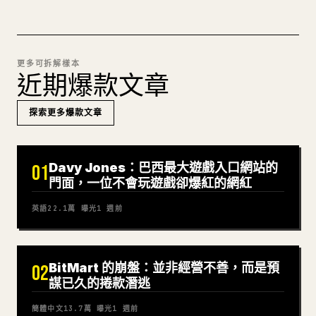
更多可拆解樣本
近期爆款文章
探索更多爆款文章
Davy Jones：巴西最大遊戲入口網站的
01
門面，一位不會玩遊戲卻爆紅的網紅
英語
22.1萬
曝光
1 週前
BitMart 的崩盤：並非經營不善，而是預
02
謀已久的捲款潛逃
簡體中文
13.7萬
曝光
1 週前