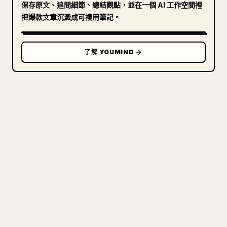
保存原文、追問細節、總結觀點，並在一個 AI 工作空間裡
把爆款文章沉澱成可複用筆記。
了解 YOUMIND
寫給創作者
把你的 MARKDOWN 變成乾淨
的 𝕏 文章
圖片上傳、表格、程式碼區塊，往 𝕏 上手動重排太
痛苦。YouMind 把整篇 Markdown 一鍵轉成乾淨、