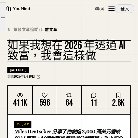
第一部分快速回顧
登入
路徑一：分發策略
YouMind
文章大綱
路徑二：顧問服務——中小企業策略
概覽
𝕏 爆款文章追蹤
/
目前文章
路徑三：產品策略
如果我想在 2026 年透過 AI
最後想法
使用案例
複刻封面
致富，我會這樣做
技能
@
AIEDGE_
英語
2026年5月29日
提示詞
411K
596
64
11
2.6K
定價
TL;DR
下載
Miles Deutscher 分享了他創造 2,000 萬美元營收