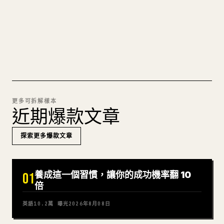
可直接發佈的 𝕏 文章草稿。
試試 MARKDOWN 轉 𝕏
更多可拆解樣本
近期爆款文章
探索更多爆款文章
養成這一個習慣，讓你的成功機率翻 10
01
倍
英語
10.2萬
曝光
2026年8月08日