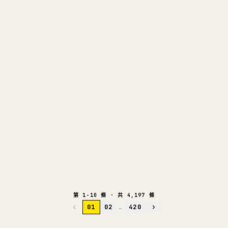
09
關於 FLASH.TRADE 的最新公告
英語
148K
258
22
118
23
@
FLASHTRADE
2 天前
拆解爆款
AI 深度閱讀
10
我們如何利用 UGC 將 App 年營收擴展
英語
至 150 萬美元：完整指南
464K
766
48
20
1.9K
@
MAUBARON
2 天前
拆解爆款
AI 深度閱讀
第 1-10 條 · 共 4,197 條
01
02
…
420