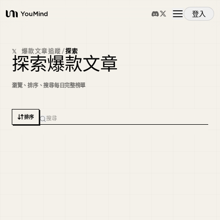
登入
YouMind
概覽
𝕏 爆款文章追蹤
/
探索
探索爆款文章
使用案例
瀏覽、排序、搜尋每日完整榜單
技能
排序
提示詞
01
如何透過系統化方法，在一個月內養成
日語
定價
早上 5 點起床的習慣
下載
5.7M
1.2K
77
1
2.5K
@
SAGARIFUJI__
1 天前
拆解爆款
AI 深度閱讀