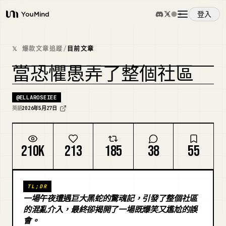
登入
YouMind
概覽
𝕏 爆款文章追蹤
/
目前文章
當恐懼愚弄了整個社區
使用案例
@
ELLAROSEIEE
技能
英語
2026年5月27日
提示詞
210K
213
185
38
55
定價
TL;DR
一場午夜遭遇巨大黑蛇的驚魂記，引發了整個社區
下載
的混亂介入，最終卻揭開了一場既爆笑又尷尬的誤
會。