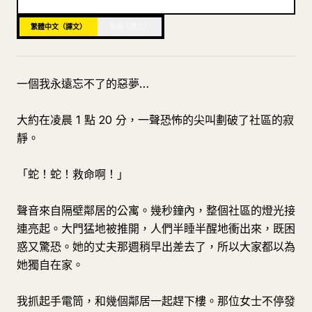
部落格
繁體中文（譯文）
英語（原文）
更新
一個我永遠忘不了的惡夢…
大約在凌晨 1 點 20 分，一聲恐怖的尖叫劃破了社區的寂
靜。
「蛇！蛇！救命啊！」
聲音來自隔壁鄰居的公寓。幾秒鐘內，整個社區的燈光接
連亮起。大門猛地被推開，人們半睡半醒地衝出來，既困
惑又驚恐。她的丈夫那週稍早出差去了，所以大家都以為
她獨自在家。
我抓起手電筒，和幾個鄰居一起趕下樓。那位女士不停發