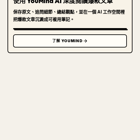
使用 YouMind AI 深度閱讀爆款文章
保存原文、追問細節、總結觀點，並在一個 AI 工作空間裡
把爆款文章沉澱成可複用筆記。
了解 YOUMIND
寫給創作者
把你的 MARKDOWN 變成乾淨
的 𝕏 文章
圖片上傳、表格、程式碼區塊，往 𝕏 上手動重排太