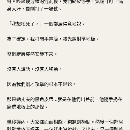
聲。經過幾分鐘的混亂後，我們終於停手，氣喘吁吁，滿
身大汗，像剛打了一場仗。
「我想牠死了，」一個鄰居得意地說。
為了確定，我打開手電筒，將光線對準地板。
整個廚房突然安靜下來。
沒有人說話，沒有人移動。
因為我們剛才攻擊的根本不是蛇。
那是她丈夫的黑色皮帶…就是在他們出差前，他隨手扔在
廚房地板上的那條。
幾秒鐘內，大家都面面相覷，尷尬到極點。然後一個鄰居
默默地放下棍子，一句話也沒說就走了出去。另一個則羞