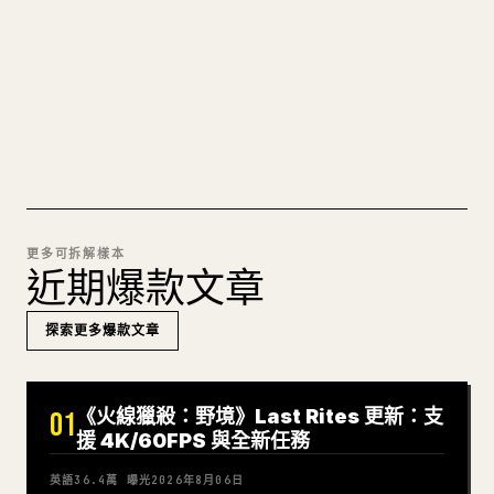
痛苦。YouMind 把整篇 Markdown 一鍵轉成乾淨、
可直接發佈的 𝕏 文章草稿。
試試 MARKDOWN 轉 𝕏
更多可拆解樣本
近期爆款文章
探索更多爆款文章
《火線獵殺：野境》Last Rites 更新：支
01
援 4K/60FPS 與全新任務
英語
36.4萬
曝光
2026年8月06日