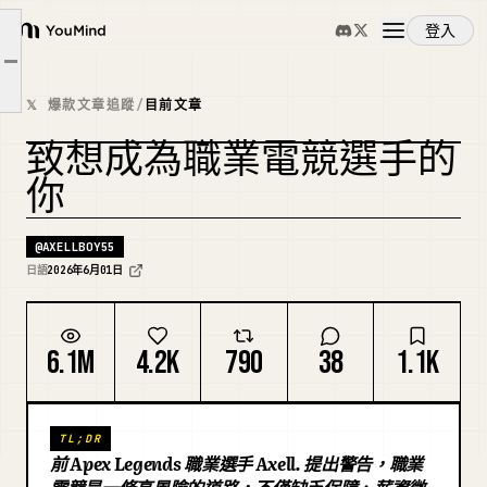
登入
成為職業選手不難。但在這條路上堅持下去才難。
YouMind
文章大綱
你覺得學生時期靠玩遊戲賺錢很厲害嗎？
概覽
𝕏 爆款文章追蹤
/
目前文章
這是不可能的。請放棄吧。這只是在浪費時間。
致想成為職業電競選手的
使用案例
你
技能
@
AXELLBOY55
日語
2026年6月01日
提示詞
6.1M
4.2K
790
38
1.1K
定價
TL;DR
下載
前 Apex Legends 職業選手 Axell. 提出警告，職業