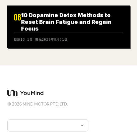
10 Dopamine Detox Methods to
06
Reset Brain Fatigue and Regain
Focus
日語
13.1萬
曝光
2026年8月01日
©
2026
MIND MOTOR PTE. LTD.