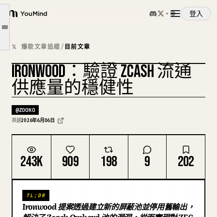
Ironwood 為何有效
登入
YouMind
產生關於漏洞是否被利用的證據
文章大綱
概覽
錢包
𝕏 爆款文章追蹤
/
目前文章
時程
IRONWOOD：驗證 ZCASH 流通
使用案例
結論
供應量的穩健性
致謝
技能
@
ZOOKO
英語
2026年6月06日
提示詞
243K
909
198
9
202
定價
TL;DR
下載
Ironwood 提案透過建立新的屏蔽池並停用舊輸出，