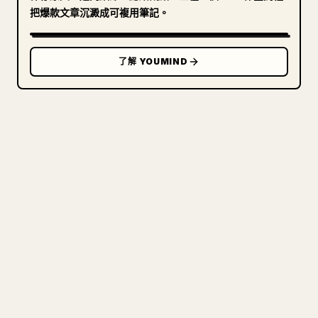
把爆款文章沉澱成可複用筆記。
了解 YOUMIND
寫給創作者
把你的 MARKDOWN 變成乾淨
的 𝕏 文章
圖片上傳、表格、程式碼區塊，往 𝕏 上手動重排太
痛苦。YouMind 把整篇 Markdown 一鍵轉成乾淨、
可直接發佈的 𝕏 文章草稿。