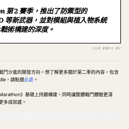
thon 第 2 賽季，推出了防禦型的
V-9SD 等新武器，並對模組與植入物系統
化戰術構建的深度。
正在看 繁體中文 譯文
戰鬥沙盒的開發方向。想了解更多關於第二季的內容，包含
adle，請點選
此處
。
arathon》基礎上持續構建，同時讓整體戰鬥體驗更清
更多成就感。