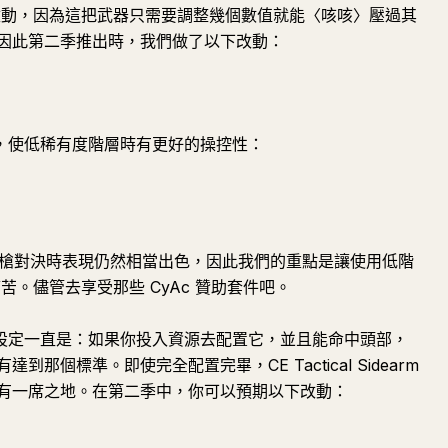
單的改動，因為這把武器只需要調整幾個數值就能〈咳咳〉壓過其
因此第二季推出時，我們做了以下改動：
，使低稀有度階層時有更好的操控性：
 在與其他步槍對決時表現仍然相當出色，因此我們的重點是讓使用低階
痛苦。儘管去享受那些 CyAc 贊助套件吧。
，這把武器的設定一直是：如果你投入資源去配置它，並且能命中頭部，
個標準。即使完全配置完畢，CE Tactical Sidearm
有一席之地。在第二季中，你可以預期以下改動：