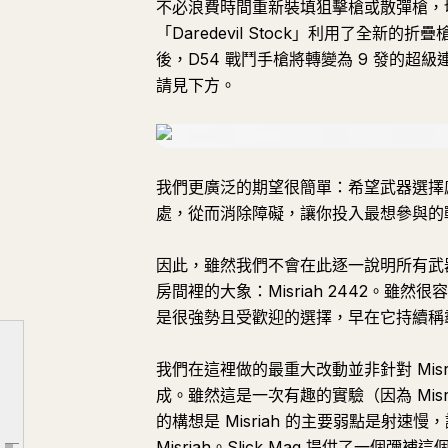
不必浪費時間重新裝填狙擊槍或散彈槍，切
「Daredevil Stock」利用了全新
後，D54 戰鬥手槍將轉變為 9 發的
請見下方。
我們更廣泛的期望很簡單：希望武器選擇
處，從而消除障礙，讓你投入最想參與的
因此，雖然我們不會在此逐一說明所有武
房間裡的大象：Misriah 2442。雖然很
武器與沙盒
是很強勢且受歡迎的選擇，早在它持續稱
Misriah 2442
我們在這裡做的最重大改動並非針對 Misri
全自動選擇器聲望模組
成。雖然這是一次有趣的實驗（因為 Mis
Overrun
的構想是 Misriah 的主要弱點是射
CE Tactical Sidearm
Misriah。Slick Mag 提供了