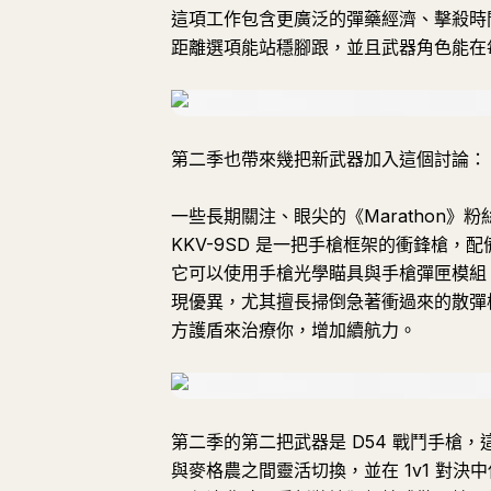
這項工作包含更廣泛的彈藥經濟、擊殺時
距離選項能站穩腳跟，並且武器角色能在
第二季也帶來幾把新武器加入這個討論：
一些長期關注、眼尖的《Marathon
KKV-9SD 是一把手槍框架的衝鋒槍
它可以使用手槍光學瞄具與手槍彈匣模組
現優異，尤其擅長掃倒急著衝過來的散彈槍使
方護盾來治療你，增加續航力。
第二季的第二把武器是 D54 戰鬥手槍
與麥格農之間靈活切換，並在 1v1 對