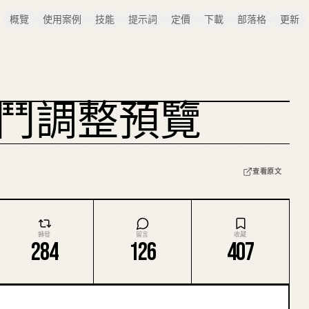
概覽
使用案例
技能
提示詞
定價
下載
部落格
更新
戰鬥調整預覽
查看原文
轉發
留言
收藏
284
126
407