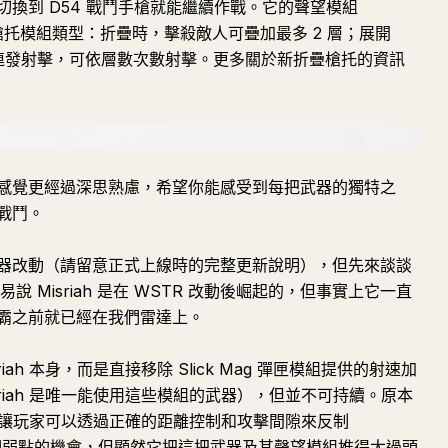
換到 D54 戰鬥手槍就能繼續作戰。它的聲望模組
的折疊槍托模組類型：折疊時，擊殺敵人可疊加最多 2 層；展開
超級連發射擊，可依層數次數射擊。更多關於新折疊槍托的資訊
感覺更經過深思熟慮，希望你能感受到每把武器的獨特之
戰鬥。
器改動（請留意正式上線時的完整更新說明），但先來談談
容易說 Misriah 是在 WSTR 改動後崛起的，但事實上它一直
霸之前就已經在我們雷達上。
ah 本身，而是直接移除 Slick Mag 彈匣模組提供的射速加
riah 是唯一能使用這些模組的武器），但並不可持續。原本
速慢，讓玩家可以透過正確的距離控制和攻擊間隙來反制
一個彌補這個弱點的機會，但顯然它把這把武器及其聲望模組推得太過頭