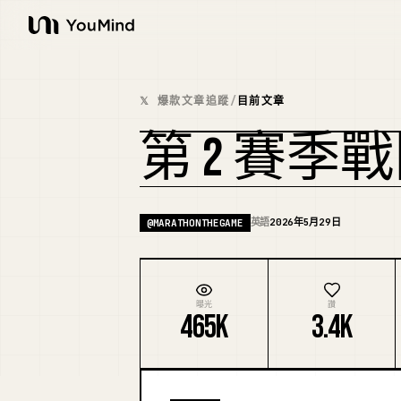
YouMind
𝕏 爆款文章追蹤
/
目前文章
第 2 賽季
英語
2026年5月29日
@
MARATHONTHEGAME
曝光
讚
465K
3.4K