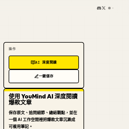
操作
AI 深度閱讀
一鍵儲存
使用 YouMind AI 深度閱讀
爆款文章
保存原文、追問細節、總結觀點，並在
一個 AI 工作空間裡把爆款文章沉澱成
可複用筆記。