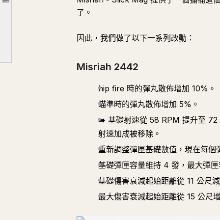
文章大綱
了。
模組與配置構築
裝備與生存
因此，我們做了以下一系列改動：
跑者與植入物
植入物
Misriah 2442
華麗退場
hip fire 時的彈丸散佈增加 10%。
瞄準時的彈丸散佈增加 5%。
➡️ 基礎射速從 58 RPM 提升至 
射速加成被移除。
重新調整彈匣基礎數值，現在每個彈
基礎彈匣容量維持 4 發，最大彈匣容
基礎傷害衰減起始距離從 11 公尺減
最大傷害衰減起始距離從 15 公尺增