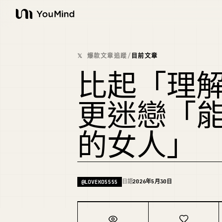
YouMind
𝕏 爆款文章追蹤
/
目前文章
比起「理
更迷戀「
的女人」
日語
2026年5月30日
@
LOVEKO5555