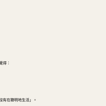
覺得：
沒有在聰明地生活」。