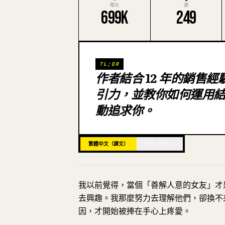
曝光
讚
699K
249
TL;DR
作者結合 12 年的銷售
引力，並教你如何運用
動追求你。
繁體中文（譯文）
日語（原文）
我以前覺得，當個「善解人意的女友」才
去興趣。我那麼努力去理解他們，卻換不
因，才開始被捧在手心上疼愛。