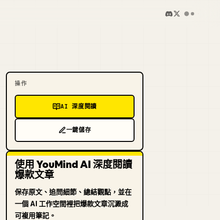
操作
AI 深度閱讀
一鍵儲存
使用 YouMind AI 深度閱讀
爆款文章
保存原文、追問細節、總結觀點，並在
一個 AI 工作空間裡把爆款文章沉澱成
可複用筆記。