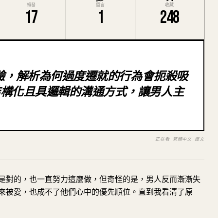
轉發
留言
收藏
17
1
248
經驗，解析為何過度遷就的行為會扼殺吸
結構化且具邏輯的溝通方式，讓男人主
正在看 繁體中文 譯文
是對的，也一直努力這麼做，但奇怪的是，男人反而漸漸失
來被愛，也成不了他們心中的優先順位。直到我看清了原