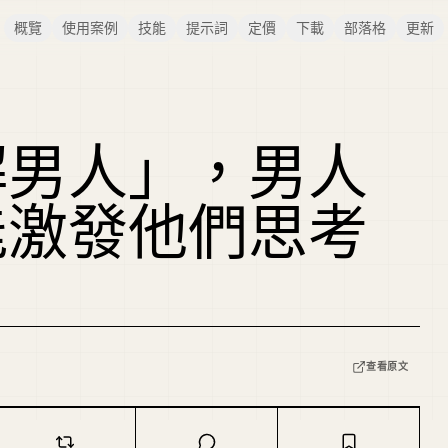
概覽
使用案例
技能
提示詞
定價
下載
部落格
更新
解男人」，男人
能激發他們思考
查看原文