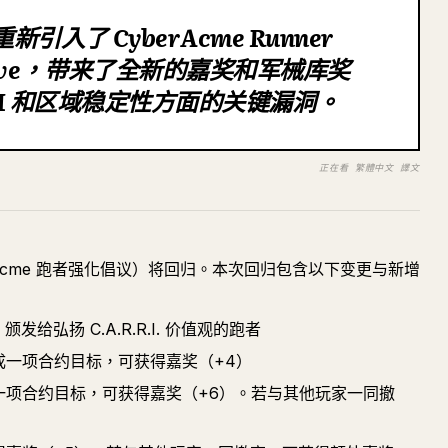
2 重新引入了 CyberAcme Runner
itiative，带来了全新的嘉奖和军械库奖
I 和区域稳定性方面的关键漏洞。
正在看 繁體中文 譯文
CyberAcme 跑者强化倡议）将回归。本次回归包含以下变更与新增
颁发给弘扬 C.A.R.R.I. 价值观的跑者
完成一项合约目标，可获得嘉奖（+4）
成一项合约目标，可获得嘉奖（+6）。若与其他玩家一同撤