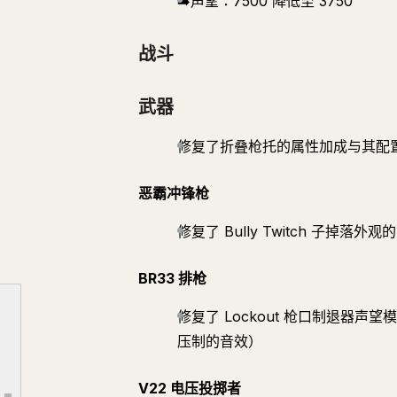
➡️声望：7500 降低至 3750
战斗
武器
修复了折叠枪托的属性加成与其配
恶霸冲锋枪
修复了 Bully Twitch 子掉
BR33 排枪
通用
修复了 Lockout 枪口制退器
物品经济
压制的音效）
战斗
武器
V22 电压投掷者