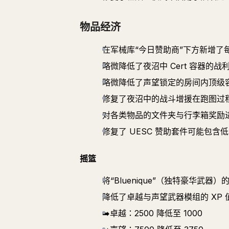
物品经济
在军械库“今日赞助商”下方新增了
略微降低了夜沼中 Cert 容器的
略微降低了声望锁定的房间内顶级
修复了夜沼中的战斗增援在跑图过
对各类物品的文件夹与行李箱奖励
修复了 UESC 赞助套件可能包含
摇篮
将“Bluenique”（独特豪华武器）的 
降低了卓越与声望武器模组的 XP 
➡️卓越：2500 降低至 1000