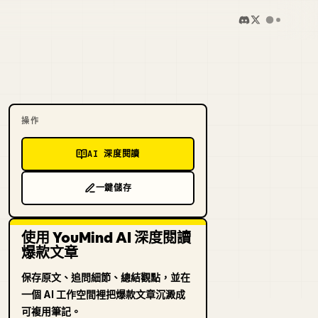
操作
AI 深度閱讀
一鍵儲存
使用 YouMind AI 深度閱讀
爆款文章
保存原文、追問細節、總結觀點，並在
一個 AI 工作空間裡把爆款文章沉澱成
可複用筆記。