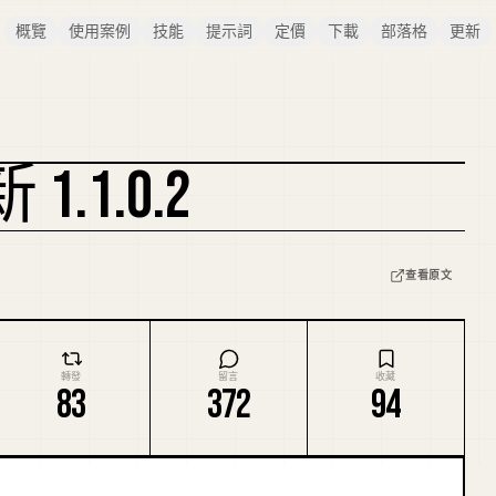
概覽
使用案例
技能
提示詞
定價
下載
部落格
更新
 1.1.0.2
複刻封面
查看原文
轉發
留言
收藏
83
372
94