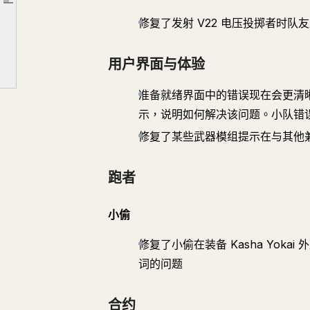
文章大綱
用户界面与体验
修复了发射 V22 电压投掷者时
跑者
合约
用户界面与体验
法典
准备就绪界面中的错误现在会更清
区域
示，说明如何解决该问题。小队错
修复了某些武器模组提示在与其他
跑者
小偷
修复了小偷在装备 Kasha Yo
词的问题
合约