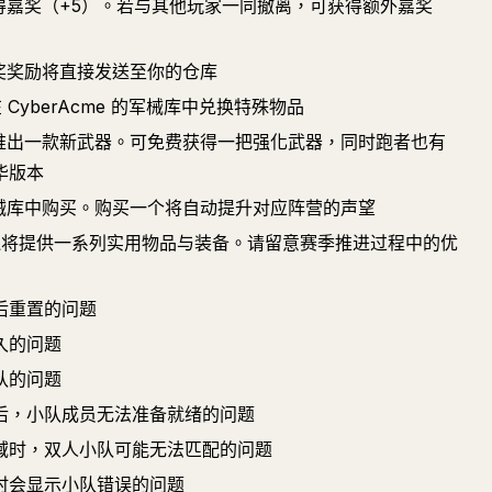
获得嘉奖（+5）。若与其他玩家一同撤离，可获得额外嘉奖
嘉奖奖励将直接发送至你的仓库
奖在 CyberAcme 的军械库中兑换特殊物品
R.I. 将推出一款新武器。可免费获得一把强化武器，同时跑者也有
华版本
.I. 军械库中购买。购买一个将自动提升对应阵营的声望
R.I. 还将提供一系列实用物品与装备。请留意赛季推进过程中的优
后重置的问题
久的问题
队的问题
后，小队成员无法准备就绪的问题
域时，双人小队可能无法匹配的问题
时会显示小队错误的问题