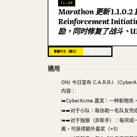
TL;DR
Marathon 更新 1.1.0.
Reinforcement In
励，同时修复了战斗、U
繁體中文（譯文）
英語（原文）
通用
ONI 今日宣布 C.A.R.R.I.（
内容：
➡️CyberAcme 嘉奖：一种新物资，
➡️➡️对于小队：每协助一名队友
➡️➡️对于独狼（非新手）：每完
离，可获得额外嘉奖（+5）