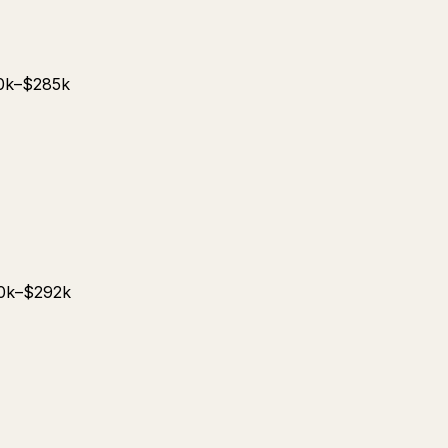
k–$285k
k–$292k