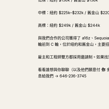
低標：紐約 $158k / 舊金山 $158k
中標：紐約 $225k–$232k / 舊金山 $220
高標：紐約 $249k / 舊金山 $244k
與我們合作的公司獲得了 a16z、Sequoia
輪前到 C 輪，位於紐約和舊金山，主要招
雇主和工程師雙方都採用邀請制。如果找
看看誰想與你聊聊（以及他們願意付
你
息給我們 → 646-236-3745