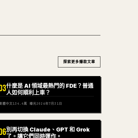
探索更多爆款文章
什麼是 AI 領域最熱門的 FDE？普通
03
人如何順利上車？
簡體中文
134.4萬
曝光
2026年7月31日
別再切換 Claude、GPT 和 Grok
06
了。讓它們同時運作。