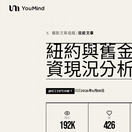
YouMind
𝕏 爆款文章追蹤
/
目前文章
紐約與舊
資現況分
英語
2026年6月08日
@
HIIINTERNET
曝光
讚
192K
426