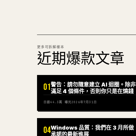
更多可拆解樣本
近期爆款文章
警告：請勿隨意建立 AI 迴圈。除非
01
滿足 4 個條件，否則你只是在燒錢
日語
44.3萬
曝光
2026年7月31日
Windows 品質：我們在 3 月所做
04
承諾的最新進展