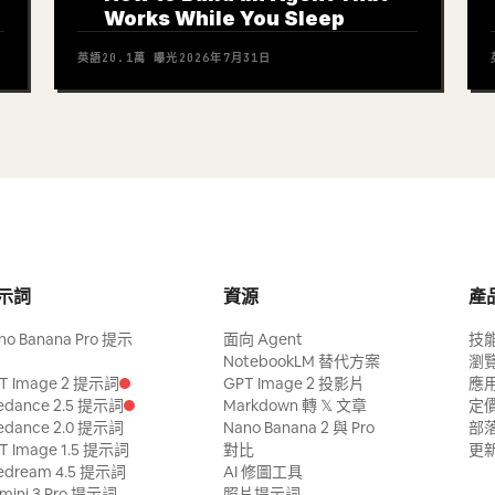
Works While You Sleep
英語
20.1萬
曝光
2026年7月31日
示詞
資源
產
no Banana Pro 提示
面向 Agent
技
NotebookLM 替代方案
瀏
T Image 2 提示詞
GPT Image 2 投影片
應
edance 2.5 提示詞
Markdown 轉 𝕏 文章
定
edance 2.0 提示詞
Nano Banana 2 與 Pro
部
T Image 1.5 提示詞
對比
更
edream 4.5 提示詞
AI 修圖工具
mini 3 Pro 提示詞
照片提示詞