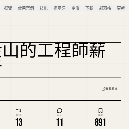
概覽
使用案例
技能
提示詞
定價
下載
部落格
更新
金山的工程師薪
複刻封面
析
查看原文
轉發
留言
收藏
13
11
891