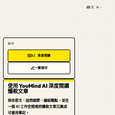
操作
AI 深度閱讀
一鍵儲存
使用 YouMind AI 深度閱讀
爆款文章
保存原文、追問細節、總結觀點，並在
一個 AI 工作空間裡把爆款文章沉澱成
可複用筆記。