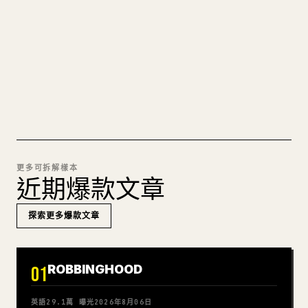
圖片上傳、表格、程式碼區塊，往 𝕏 上手動重排太
痛苦。YouMind 把整篇 Markdown 一鍵轉成乾淨、
可直接發佈的 𝕏 文章草稿。
試試 MARKDOWN 轉 𝕏
更多可拆解樣本
近期爆款文章
探索更多爆款文章
ROBBINGHOOD
01
英語
29.1萬
曝光
2026年8月06日