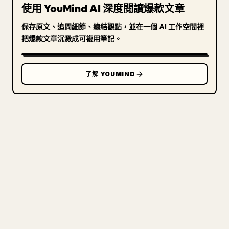
使用 YouMind AI 深度閱讀爆款文章
保存原文、追問細節、總結觀點，並在一個 AI 工作空間裡
把爆款文章沉澱成可複用筆記。
了解 YOUMIND
寫給創作者
把你的 MARKDOWN 變成乾淨
的 𝕏 文章