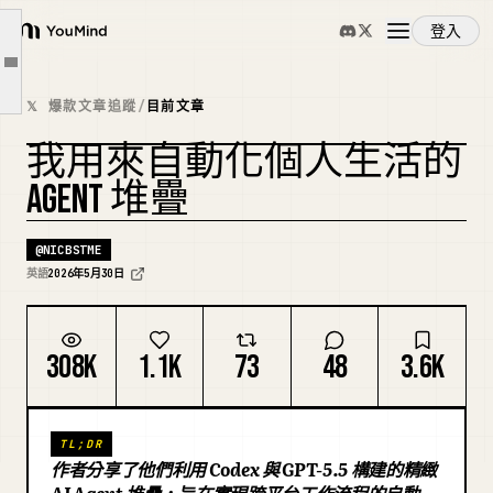
Google Drive 是我的真相來源
登入
工具
YouMind
文章大綱
技能
概覽
𝕏 爆款文章追蹤
/
目前文章
核准閘門就是產品
我用來自動化個人生活的
殺手級工作流程是「我錯過了什麼？」
使用案例
AGENT 堆疊
我目前的設定檢查清單
這就是新的作業系統
技能
@
NICBSTME
英語
2026年5月30日
提示詞
308K
1.1K
73
48
3.6K
定價
TL;DR
下載
作者分享了他們利用 Codex 與 GPT-5.5 構建的精緻