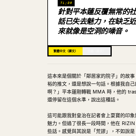
TL;DR
針對平本蓮反覆無常的
話已失去魅力，在缺乏
來就像是空洞的噪音。
繁體中文（譯文）
日語（原文）
這本來是個關於「鄰居家的院子」的故事
裕的推文，還是想說一句話。根據我自己
啊？」平本蓮剛轉戰 MMA 時，他的 tra
還停留在這個水準，說出這種話。
這可能跟我對皇治在記者會上耍寶的印象類
魅力。但過了很長一段時間，他在 RIZ
些話。感覺與其說是「荒謬」，不如說是