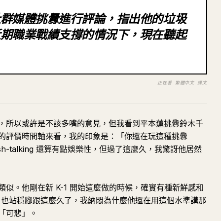
社群媒體挑釁進行評論，指出他的垃圾
近期職業戰績支撐的情況下，現在聽起
正在看 繁體中文 譯文
，所以或許是不該多嘴的意見，但我看到平本蓮挑釁鈴木千
的評價時間軸來看，我的印象是：「你還在玩這種挑釁
sh-talking 還算有點娛樂性，但過了這麼久，我驚訝他居然
似。他剛在新 K-1 開始這麼做的時候，確實有種新鮮感和
IN 也站穩腳跟這麼久了，我納悶為什麼他還在用這個水準講那
「可悲」。