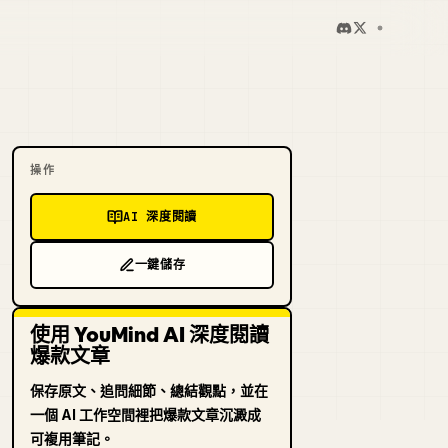
操作
AI 深度閱讀
一鍵儲存
使用 YouMind AI 深度閱讀
爆款文章
保存原文、追問細節、總結觀點，並在
一個 AI 工作空間裡把爆款文章沉澱成
可複用筆記。