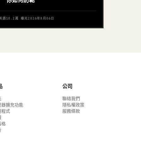
你如何防範
英語
10.2萬
曝光
2026年8月06日
品
公司
能
聯絡我們
覽器擴充功能
隱私權政策
用程式
服務條款
價
落格
新