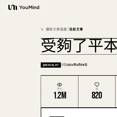
YouMind
𝕏 爆款文章追蹤
/
目前文章
受夠了平
日語
2026年6月08日
@
SERVAL87
曝光
讚
1.2M
820