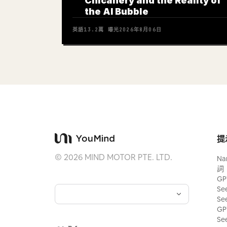
Chicanery and the Reality of
the AI Bubble
英語
13.2萬
曝光
2026年8月06日
提
©
2026
MIND MOTOR PTE. LTD.
Na
詞
GP
Se
Se
GP
Se