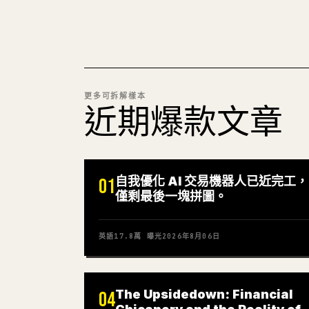
更多可拆解樣本
近期爆款文章
自我優化 AI 交易機器人已近完工，
01
僅剩最後一塊拼圖。
英語
17.8萬
曝光
2026年8月06日
The Upsidedown: Financial
04