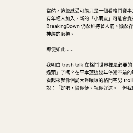
當然，這些感受可能只是一個看格鬥賽事太
有年輕人加入，新的「小朋友」可能會覺
BreakingDown 仍然維持著人氣
神經的磨損。
即便如此……
我明白 trash talk 在格鬥世界裡
過頭」了嗎？在平本蓮這幾年停滯不前的
看起來就像個愛大聲嚷嚷的格鬥宅男 trol
說：「好吧，隨你便。祝你好運。」但我