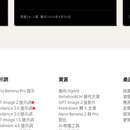
英語
29.1萬
曝光
2026年8月06日
示詞
資源
產
no Banana Pro 提示
面向 Agent
技
NotebookLM 替代方案
瀏
T Image 2 提示詞
GPT Image 2 投影片
應
edance 2.5 提示詞
Markdown 轉 𝕏 文章
定
edance 2.0 提示詞
Nano Banana 2 與 Pro
部
T Image 1.5 提示詞
對比
更
edream 4.5 提示詞
AI 修圖工具