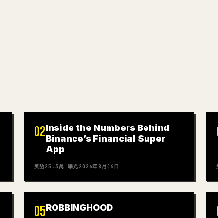
Inside the Numbers Behind
02
Binance’s Financial Super
App
英語
25.3萬
曝光
2026年8月06日
ROBBINGHOOD
05