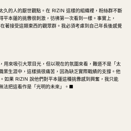
久的人的厭世觀點。在 RIZIN 這樣的組織裡，粉絲群不斷
得平本蓮的挑釁很刺激，彷彿第一次看到一樣。事實上，
。顯然存在著接受這類東西的觀眾群。我必須考慮到自己年長後感覺
是必要的，用來吸引大眾目光，但以現在的氛圍來看，難道不是「太
職業生涯中，這樣搞很痛苦，因為缺乏實際戰績的支撐。他
l。如果 RIZIN 說他們對平本蓮這種挑釁感到興奮，我只能
無法把這看作是「光明的未來」。■
提問
總結