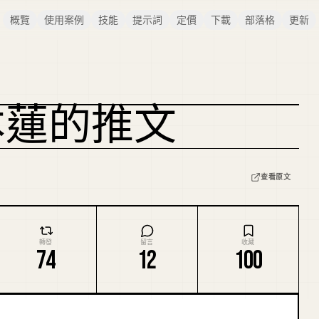
概覽
使用案例
技能
提示詞
定價
下載
部落格
更新
本蓮的推文
查看原文
轉發
留言
收藏
74
12
100