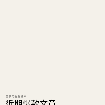
寫給創作者
把你的 MARKDOWN 變成乾淨
的 𝕏 文章
圖片上傳、表格、程式碼區塊，往 𝕏 上手動重排太
痛苦。YouMind 把整篇 Markdown 一鍵轉成乾淨、
可直接發佈的 𝕏 文章草稿。
試試 MARKDOWN 轉 𝕏
更多可拆解樣本
近期爆款文章