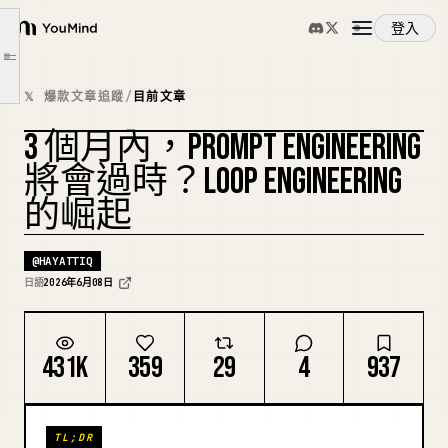
循環工程的組成要素 — 6 個部分
登入
我現在正透過運行循環來將工作委派給 AI。
YouMind
文章大綱
為什麼是現在，以及為什麼是三個月？
概覽
𝕏 爆款文章追蹤
/
目前文章
便利性的另一面 — 深不可測的程式碼與放棄思考
結論
3 個月內，PROMPT ENGINEERING
使用案例
複刻封面
我們正在建立一個 AI 活用社群！
將會過時？LOOP ENGINEERING
的崛起
技能
@
HAYATTIQ
提示詞
日語
2026年6月08日
定價
431K
359
29
4
937
下載
TL;DR