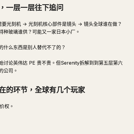
，一层一层往下追问
 制造需要光刻机 → 光刻机核心部件是镜头 → 镜头全球谁在做？
特种玻璃谁供？可能又一家日本小厂。
的什么东西是别人替代不了的？
论英伟达 PE 贵不贵。但Serenity拆解到到第五层第六
的公司。
在的环节，全球有几个玩家
定价权。