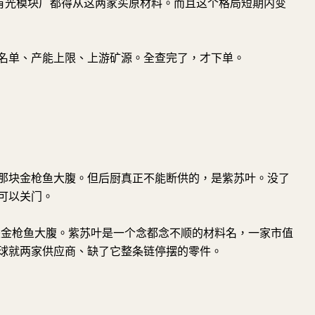
所有光模块厂都得从这两家买原材料。而且这个格局短期内变
名单、产能上限、上游矿源。全查完了，才下单。
那块金枪鱼大腹。但后厨真正不能断供的，是紫苏叶。没了
可以关门。
I 是金枪鱼大腹。紫苏叶是一个念都念不顺的材料名，一家市值
球就两家供应商、缺了它整条链停摆的零件。