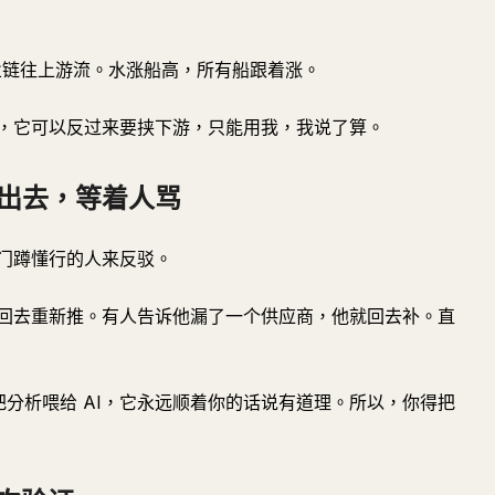
业链往上游流。水涨船高，所有船跟着涨。
，它可以反过来要挟下游，只能用我，我说了算。
出去，等着人骂
门蹲懂行的人来反驳。
回去重新推。有人告诉他漏了一个供应商，他就回去补。直
你把分析喂给 AI，它永远顺着你的话说有道理。所以，你得把