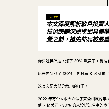
TL;DR
本文深度解析散戶投資人 S
技供應鏈深處挖掘具備
覺之前，搶先佈局被嚴
你买过英伟达，涨了 30% 就卖了，觉
后来它又涨了 120%，你对着 K 线图
这其实是大部分散户的样子。
2022 年有个人跟大众做了完全相反的
值 7 亿美元、90% 的人没听过名字的冷门