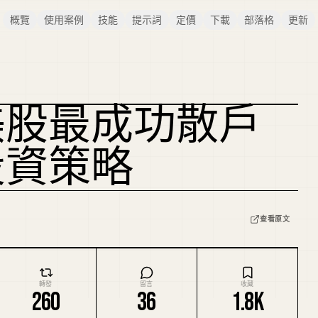
概覽
使用案例
技能
提示詞
定價
下載
部落格
更新
美股最成功散戶
複刻封面
 的投資策略
查看原文
轉發
留言
收藏
260
36
1.8K