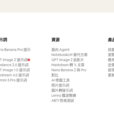
示詞
資源
產
no Banana Pro 提示
面向 Agent
技
NotebookLM 替代方案
瀏
T Image 2 提示詞
GPT Image 2 投影片
應
edance 2.0 提示詞
Markdown 轉 𝕏 文章
定
T Image 1.5 提示詞
Nano Banana 2 與 Pro
部
edream 4.5 提示詞
對比
更
mini 3 Pro 提示詞
AI 修圖工具
照片提示詞
圖片轉提示詞
Lenny 職涯教練
ABTI 性格測試