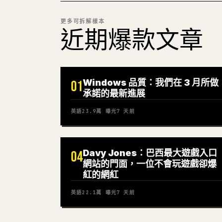
更多可拆解樣本
近期爆款文章
Windows 品質：我們在 3 月所做
01
承諾的最新進展
英語
23.9萬
曝光
7 天前
Davy Jones：巴西最大遊戲入口
04
網站的門面，一位不會玩遊戲卻爆
紅的網紅
英語
22.1萬
曝光
7 天前