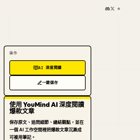
操作
AI 深度閱讀
一鍵儲存
使用 YouMind AI 深度閱讀
爆款文章
保存原文、追問細節、總結觀點，並在
一個 AI 工作空間裡把爆款文章沉澱成
可複用筆記。