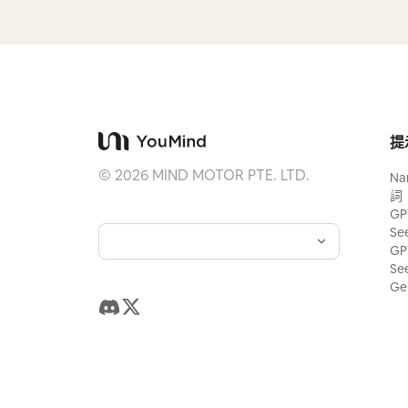
提
©
2026
MIND MOTOR PTE. LTD.
Na
詞
GP
Se
GP
Se
Ge