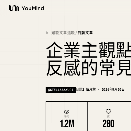
YouMind
𝕏 爆款文章追蹤
/
目前文章
企業主觀
反感的常
日語
2 個月前 · 2026年5月30日
@
STELLASAYURI
曝光
讚
1.2M
280