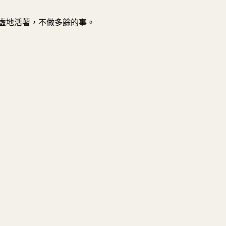
虛地活著，不做多餘的事。
提問
總結