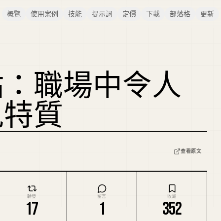
概覽
使用案例
技能
提示詞
定價
下載
部落格
更新
點：職場中令人
見特質
查看原文
轉發
留言
收藏
17
1
352