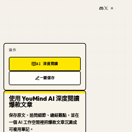
操作
AI 深度閱讀
一鍵儲存
使用 YouMind AI 深度閱讀
爆款文章
保存原文、追問細節、總結觀點，並在
一個 AI 工作空間裡把爆款文章沉澱成
可複用筆記。