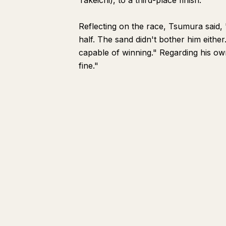
Takeichi), to a third-place finish.
Reflecting on the race, Tsumura said, 
half. The sand didn't bother him either
capable of winning." Regarding his own
fine."