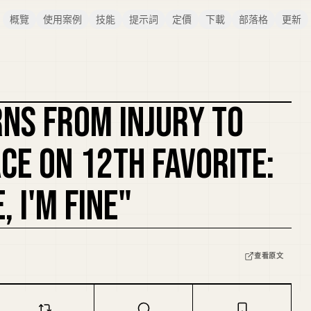
概覽
使用案例
技能
提示詞
定價
下載
部落格
更新
NS FROM INJURY TO
CE ON 12TH FAVORITE:
, I'M FINE"
查看原文