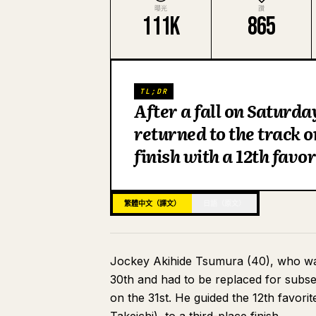
曝光
讚
111K
865
TL;DR
After a fall on Saturd
returned to the track o
finish with a 12th favo
繁體中文（譯文）
日語（原文）
Jockey Akihide Tsumura (40), who was 
30th and had to be replaced for subse
on the 31st. He guided the 12th favori