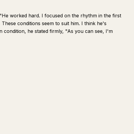
"He worked hard. I focused on the rhythm in the first
. These conditions seem to suit him. I think he's
 condition, he stated firmly, "As you can see, I'm
提問
總結
寫給創作者