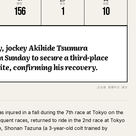
轉發
留言
收藏
156
1
10
ay, jockey Akihide Tsumura
n Sunday to secure a third-place
rite, confirming his recovery.
正在看 繁體中文 譯文
injured in a fall during the 7th race at Tokyo on the
quent races, returned to ride in the 2nd race at Tokyo
te, Shonan Tazuna (a 3-year-old colt trained by